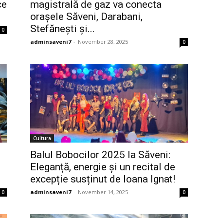
ce
magistrală de gaz va conecta
orașele Săveni, Darabani,
Stefănești și...
0
adminsaveni7
-
November 28, 2025
0
Cultura
Balul Bobocilor 2025 la Săveni:
Eleganță, energie și un recital de
excepție susținut de Ioana Ignat!
adminsaveni7
-
November 14, 2025
0
0