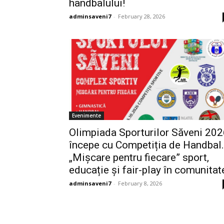
handbalului!
adminsaveni7
-
February 28, 2026
Evenimente
Olimpiada Sporturilor Săveni 20
începe cu Competiția de Handbal.
„Mișcare pentru fiecare” sport,
educație și fair-play în comunitat
adminsaveni7
-
February 8, 2026