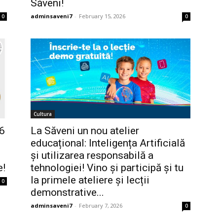
Săveni!
adminsaveni7
-
February 15, 2026
0
0
Cultura
26
La Săveni un nou atelier
educațional: Inteligența Artificială
și utilizarea responsabilă a
e!
tehnologiei! Vino și participă și tu
la primele ateliere și lecții
0
demonstrative...
adminsaveni7
-
February 7, 2026
0