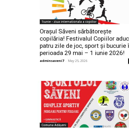
1iunie - ziua internationala a copiilor
Orașul Săveni sărbătorește
copilăria! Festivalul Copiilor adu
patru zile de joc, sport și bucurie 
perioada 29 mai – 1 iunie 2026!
adminsaveni7
-
May 25, 2026
Comuna Adășeni