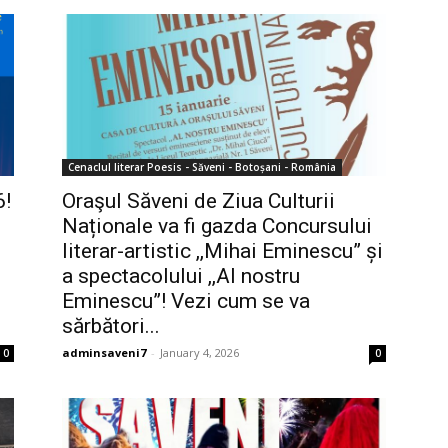
Cenaclul literar Poesis - Săveni - Botoșani - România
6!
Oraşul Săveni de Ziua Culturii
Naționale va fi gazda Concursului
literar-artistic ,,Mihai Eminescu” și
a spectacolului ,,Al nostru
Eminescu”! Vezi cum se va
sărbători...
adminsaveni7
-
January 4, 2026
0
0