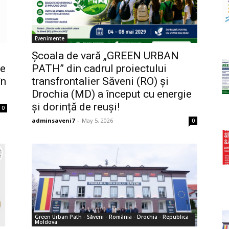
Evenimente
Școala de vară „GREEN URBAN
ce
PATH” din cadrul proiectului
în
transfrontalier Săveni (RO) și
Drochia (MD) a început cu energie
și dorință de reuși!
0
adminsaveni7
-
May 5, 2026
0
Green Urban Path - Săveni - România - Drochia - Republica
Moldova