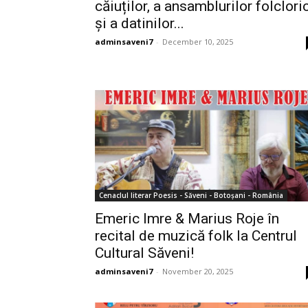
căiuților, a ansamblurilor folclori
și a datinilor...
adminsaveni7
-
December 10, 2025
Cenaclul literar Poesis - Săveni - Botoșani - România
Emeric Imre & Marius Roje în
recital de muzică folk la Centrul
Cultural Săveni!
adminsaveni7
-
November 20, 2025