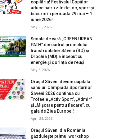
copilăria! Festivalul Copiilor
aduce patru zile de joc, sport și
bucurie în perioada 29 mai – 1
iunie 2026!
May 25, 2026
Școala de vară „GREEN URBAN
PATH” din cadrul proiectului
transfrontalier Săveni (RO) și
Drochia (MD) a început cu
energie și dorință de reuși!
May 5, 2026
Orașul Săveni devine capitala
șahului: Olimpiada Sporturilor
Săveni 2026 continuă cu
Trofeele „Activ Sport”, „Admir”
și „Mișcare pentru fiecare”, cu
gala de Ziua Europei!
April 25, 2026
Orașul Săveni din România
găzduiește primul workshop