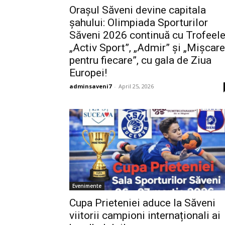
Orașul Săveni devine capitala
șahului: Olimpiada Sporturilor
Săveni 2026 continuă cu Trofeel
„Activ Sport”, „Admir” și „Mișcare
pentru fiecare”, cu gala de Ziua
Europei!
adminsaveni7
-
April 25, 2026
Evenimente
Cupa Prieteniei aduce la Săveni
viitorii campioni internaționali ai