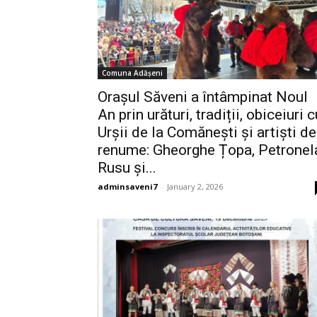
Comuna Adășeni
Orașul Săveni a întâmpinat Noul
An prin urături, tradiții, obiceiuri c
Urșii de la Comănești și artiști de
renume: Gheorghe Țopa, Petronel
Rusu și...
adminsaveni7
-
January 2, 2026