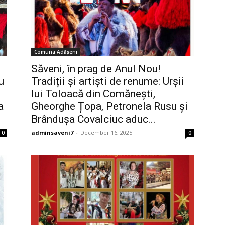
Comuna Adășeni
Săveni, în prag de Anul Nou!
u
Tradiții și artiști de renume: Urșii
lui Toloacă din Comănești,
a
Gheorghe Țopa, Petronela Rusu și
Brândușa Covalciuc aduc...
adminsaveni7
-
December 16, 2025
0
0