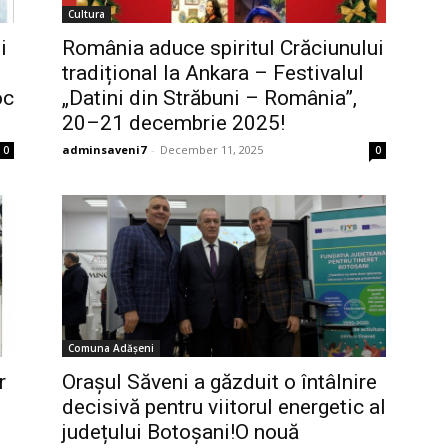
Cultura
i
România aduce spiritul Crăciunului
tradițional la Ankara – Festivalul
oc
„Datini din Străbuni – România”,
20–21 decembrie 2025!
adminsaveni7
-
December 11, 2025
0
0
Comuna Adășeni
r
Orașul Săveni a găzduit o întâlnire
decisivă pentru viitorul energetic al
județului Botoșani!O nouă