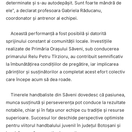
determinate și s-au autodepășit. Sunt foarte mândră de
ele”, a declarat profesoara Gabriela Răducanu,
coordonator și antrenor al echipei.
Această performanță a fost posibilă și datorită
sprijinului constant al comunității locale. Investițiile
realizate de Primăria Orașului Săveni, sub conducerea
primarului Relu Petru Tîrzioru, au contribuit semnificativ
la îmbunătățirea condițiilor de pregătire, iar implicarea
părinților și susținătorilor a completat acest efort colectiv
care începe acum să dea roade.
Tinerele handbaliste din Săveni dovedesc că pasiunea,
munca susținută și perseverența pot conduce la rezultate
notabile, chiar și în fața unor echipe cu tradiție și resurse
superioare. Succesul lor deschide perspective optimiste
pentru viitorul handbalului juvenil în județul Botoșani și