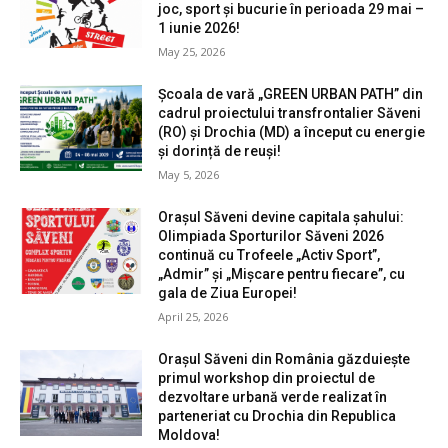
joc, sport și bucurie în perioada 29 mai –
1 iunie 2026!
May 25, 2026
Școala de vară „GREEN URBAN PATH” din
cadrul proiectului transfrontalier Săveni
(RO) și Drochia (MD) a început cu energie
și dorință de reuși!
May 5, 2026
Orașul Săveni devine capitala șahului:
Olimpiada Sporturilor Săveni 2026
continuă cu Trofeele „Activ Sport”,
„Admir” și „Mișcare pentru fiecare”, cu
gala de Ziua Europei!
April 25, 2026
Orașul Săveni din România găzduiește
primul workshop din proiectul de
dezvoltare urbană verde realizat în
parteneriat cu Drochia din Republica
Moldova!