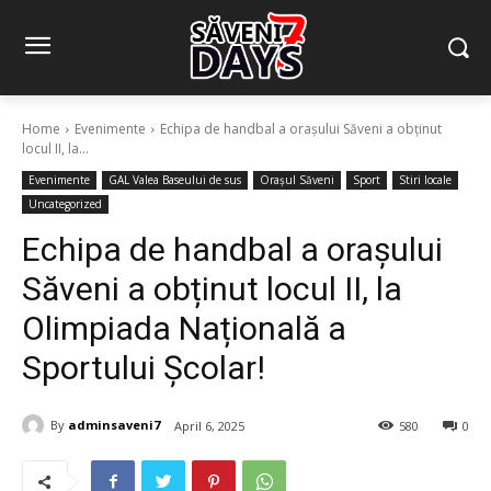
Home
Evenimente
Echipa de handbal a orașului Săveni a obținut
locul II, la...
Evenimente
GAL Valea Baseului de sus
Orașul Săveni
Sport
Stiri locale
Uncategorized
Echipa de handbal a orașului
Săveni a obținut locul II, la
Olimpiada Națională a
Sportului Școlar!
By
adminsaveni7
April 6, 2025
580
0