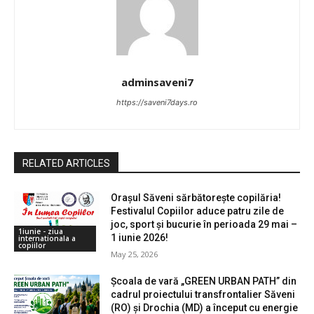
adminsaveni7
https://saveni7days.ro
RELATED ARTICLES
Orașul Săveni sărbătorește copilăria!
Festivalul Copiilor aduce patru zile de
joc, sport și bucurie în perioada 29 mai –
1iunie - ziua
1 iunie 2026!
internationala a
copiilor
May 25, 2026
Școala de vară „GREEN URBAN PATH” din
cadrul proiectului transfrontalier Săveni
(RO) și Drochia (MD) a început cu energie