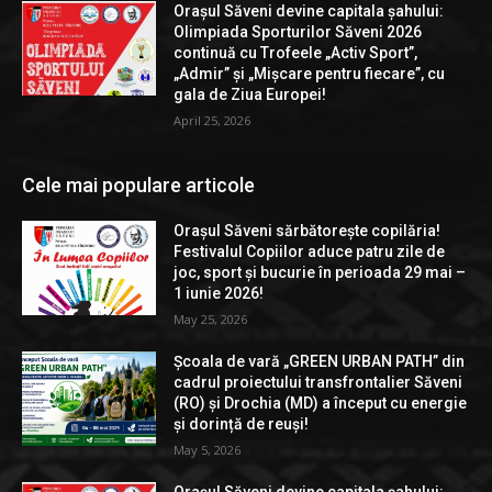
Orașul Săveni devine capitala șahului:
Olimpiada Sporturilor Săveni 2026
continuă cu Trofeele „Activ Sport”,
„Admir” și „Mișcare pentru fiecare”, cu
gala de Ziua Europei!
April 25, 2026
Cele mai populare articole
Orașul Săveni sărbătorește copilăria!
Festivalul Copiilor aduce patru zile de
joc, sport și bucurie în perioada 29 mai –
1 iunie 2026!
May 25, 2026
Școala de vară „GREEN URBAN PATH” din
cadrul proiectului transfrontalier Săveni
(RO) și Drochia (MD) a început cu energie
și dorință de reuși!
May 5, 2026