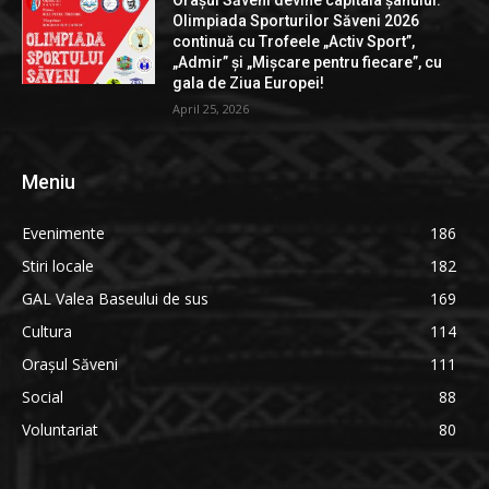
Orașul Săveni devine capitala șahului:
Olimpiada Sporturilor Săveni 2026
continuă cu Trofeele „Activ Sport”,
„Admir” și „Mișcare pentru fiecare”, cu
gala de Ziua Europei!
April 25, 2026
Meniu
Evenimente
186
Stiri locale
182
GAL Valea Baseului de sus
169
Cultura
114
Orașul Săveni
111
Social
88
Voluntariat
80