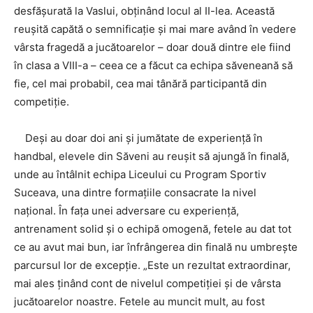
desfășurată la Vaslui, obținând locul al II-lea. Această
reușită capătă o semnificație și mai mare având în vedere
vârsta fragedă a jucătoarelor – doar două dintre ele fiind
în clasa a VIII-a – ceea ce a făcut ca echipa săveneană să
fie, cel mai probabil, cea mai tânără participantă din
competiție.
Deși au doar doi ani și jumătate de experiență în
handbal, elevele din Săveni au reușit să ajungă în finală,
unde au întâlnit echipa Liceului cu Program Sportiv
Suceava, una dintre formațiile consacrate la nivel
național. În fața unei adversare cu experiență,
antrenament solid și o echipă omogenă, fetele au dat tot
ce au avut mai bun, iar înfrângerea din finală nu umbrește
parcursul lor de excepție. „Este un rezultat extraordinar,
mai ales ținând cont de nivelul competiției și de vârsta
jucătoarelor noastre. Fetele au muncit mult, au fost