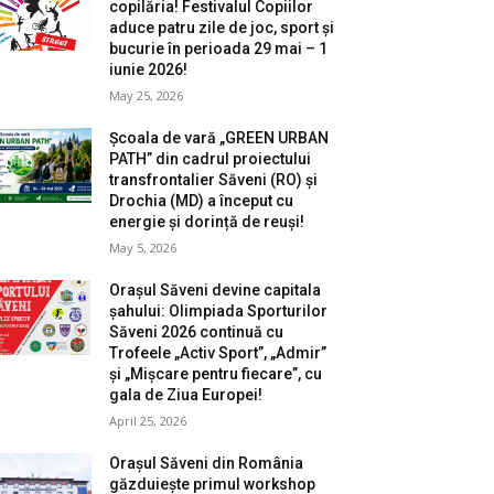
copilăria! Festivalul Copiilor
aduce patru zile de joc, sport și
bucurie în perioada 29 mai – 1
iunie 2026!
May 25, 2026
Școala de vară „GREEN URBAN
PATH” din cadrul proiectului
transfrontalier Săveni (RO) și
Drochia (MD) a început cu
energie și dorință de reuși!
May 5, 2026
Orașul Săveni devine capitala
șahului: Olimpiada Sporturilor
Săveni 2026 continuă cu
Trofeele „Activ Sport”, „Admir”
și „Mișcare pentru fiecare”, cu
gala de Ziua Europei!
April 25, 2026
Orașul Săveni din România
găzduiește primul workshop