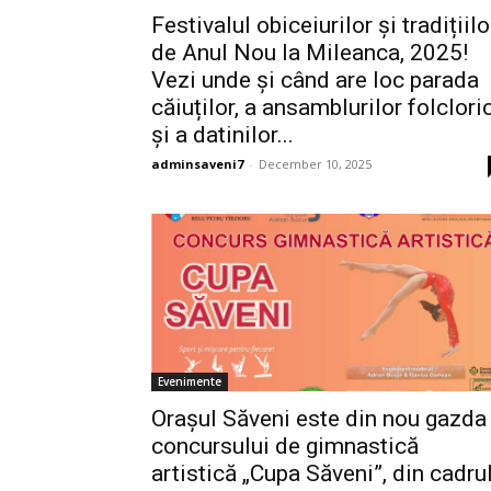
Festivalul obiceiurilor și tradițiilo
de Anul Nou la Mileanca, 2025!
Vezi unde și când are loc parada
căiuților, a ansamblurilor folclori
și a datinilor...
adminsaveni7
-
December 10, 2025
Evenimente
Orașul Săveni este din nou gazda
concursului de gimnastică
artistică „Cupa Săveni”, din cadru