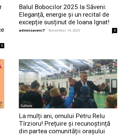
r
Balul Bobocilor 2025 la Săveni:
Eleganță, energie și un recital de
excepție susținut de Ioana Ignat!
ce
adminsaveni7
-
November 14, 2025
0
0
Cultura
La mulți ani, omului Petru Relu
Tîrzioru! Prețuire și recunoștință
l
din partea comunității orașului