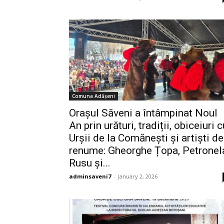
Comuna Adășeni
Orașul Săveni a întâmpinat Noul
An prin urături, tradiții, obiceiuri c
Urșii de la Comănești și artiști de
renume: Gheorghe Țopa, Petronel
Rusu și...
adminsaveni7
-
January 2, 2026