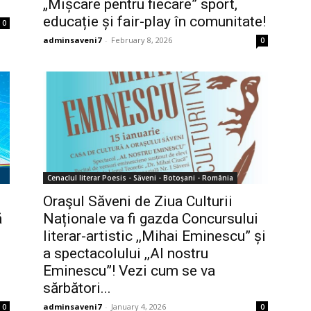
„Mișcare pentru fiecare” sport,
educație și fair-play în comunitate!
0
adminsaveni7
-
February 8, 2026
0
Cenaclul literar Poesis - Săveni - Botoșani - România
Oraşul Săveni de Ziua Culturii
ă
Naționale va fi gazda Concursului
literar-artistic ,,Mihai Eminescu” și
a spectacolului ,,Al nostru
Eminescu”! Vezi cum se va
sărbători...
adminsaveni7
-
January 4, 2026
0
0