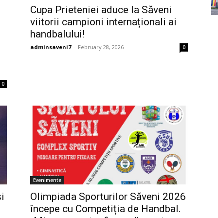
Cupa Prieteniei aduce la Săveni
viitorii campioni internaționali ai
e
handbalului!
adminsaveni7
-
February 28, 2026
0
0
Evenimente
și
Olimpiada Sporturilor Săveni 2026
începe cu Competiția de Handbal.