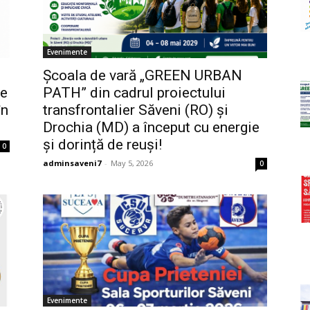
Evenimente
Școala de vară „GREEN URBAN
ce
PATH” din cadrul proiectului
în
transfrontalier Săveni (RO) și
Drochia (MD) a început cu energie
și dorință de reuși!
0
adminsaveni7
-
May 5, 2026
0
Evenimente