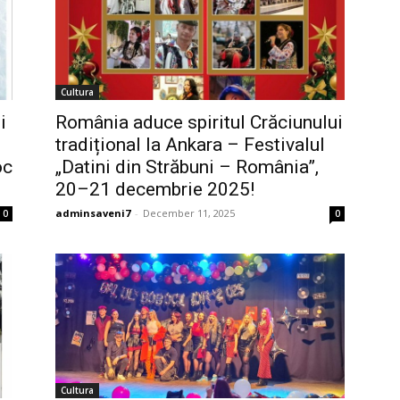
Cultura
i
România aduce spiritul Crăciunului
tradițional la Ankara – Festivalul
oc
„Datini din Străbuni – România”,
20–21 decembrie 2025!
adminsaveni7
-
December 11, 2025
0
0
Cultura