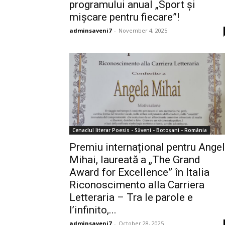
programului anual „Sport și
mișcare pentru fiecare”!
adminsaveni7
-
November 4, 2025
Cenaclul literar Poesis - Săveni - Botoșani - România
Premiu internațional pentru Ange
Mihai, laureată a „The Grand
Award for Excellence” în Italia
Riconoscimento alla Carriera
Letteraria – Tra le parole e
l’infinito,...
adminsaveni7
-
October 28, 2025