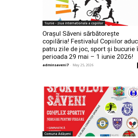
1iunie - ziua internationala a copiilor
Orașul Săveni sărbătorește
copilăria! Festivalul Copiilor adu
patru zile de joc, sport și bucurie 
perioada 29 mai – 1 iunie 2026!
adminsaveni7
-
May 25, 2026
Comuna Adășeni