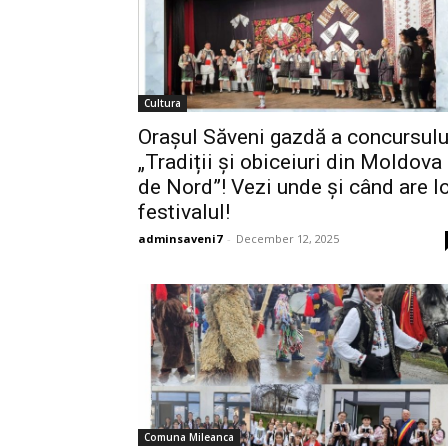
Cultura
Orașul Săveni gazdă a concursulu
„Tradiții și obiceiuri din Moldova
de Nord”! Vezi unde și când are l
festivalul!
adminsaveni7
-
December 12, 2025
Comuna Mileanca