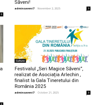
Săveni!
adminsaveni7
-
November 2, 2025
0
0
Cultura
la
Festivalul „Seri Magice Săveni”,
realizat de Asociația Arlechin ,
finalist la Gala Tineretului din
România 2025
adminsaveni7
-
October 21, 2025
0
0