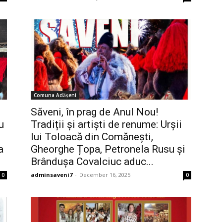
Comuna Adășeni
Săveni, în prag de Anul Nou!
u
Tradiții și artiști de renume: Urșii
lui Toloacă din Comănești,
a
Gheorghe Țopa, Petronela Rusu și
Brândușa Covalciuc aduc...
adminsaveni7
-
December 16, 2025
0
0