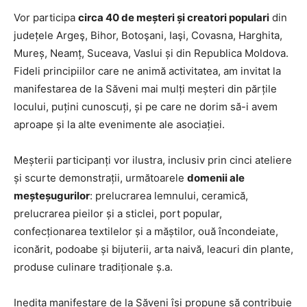
Vor participa
circa 40 de meșteri și creatori populari
din
județele Argeş, Bihor, Botoşani, Iaşi, Covasna, Harghita,
Mureș, Neamț, Suceava, Vaslui și din Republica Moldova.
Fideli principiilor care ne animă activitatea, am invitat la
manifestarea de la Săveni mai mulți meșteri din părțile
locului, puțini cunoscuți, și pe care ne dorim să-i avem
aproape și la alte evenimente ale asociației.
Meșterii participanți vor ilustra, inclusiv prin cinci ateliere
și scurte demonstrații, următoarele
domenii ale
meșteșugurilor
: prelucrarea lemnului, ceramică,
prelucrarea pieilor și a sticlei, port popular,
confecționarea textilelor și a măștilor, ouă încondeiate,
iconărit, podoabe și bijuterii, arta naivă, leacuri din plante,
produse culinare tradiționale ș.a.
Inedita manifestare de la Săveni își propune să contribuie