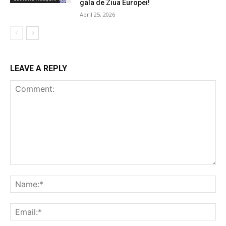
gala de Ziua Europei!
April 25, 2026
LEAVE A REPLY
Comment:
Na
Ema