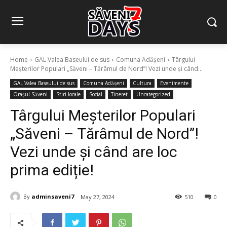
Home
GAL Valea Baseului de sus
Comuna Adășeni
Târgului
Meșterilor Populari „Săveni – Tărâmul de Nord”! Vezi unde și când...
GAL Valea Baseului de sus
Comuna Adășeni
Cultura
Evenimente
Orașul Săveni
Stiri locale
Social
Tineret
Uncategorized
Târgului Meșterilor Populari
„Săveni – Tărâmul de Nord”!
Vezi unde și când are loc
prima ediție!
By
adminsaveni7
May 27, 2024
510
0