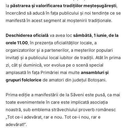
la
păstrarea şi valorificarea tradițiilor meșteșugărești
,
încercând să aducă în fața publicului și noi tendințe ce se
manifestă în acest segment al moștenirii tradiționale.
Deschiderea oficială
va avea loc
sâmbătă, 1 iunie, de la
orele 11.
0
0
, în prezența oficialităților locale, a
organizatorilor și a partenerilor, a meșterilor populari
invitați și a publicului local iubitor de tradiții. Atât în prima
zi, cât și duminică, vor evolua pe o scenă special
amplasată în fața Primăriei mai multe
ansambluri și
grupuri folclorice
de amatori din județul Botoșani.
Prima ediție a manifestării de la Săveni este pusă, ca mai
toate evenimentele în care este implicată asociația
noastră, sub emblema străvechiului proverb românesc
„Tot ce-i adevărat, rar e nou. Tot ce-i nou, rar e
adevărat!”.