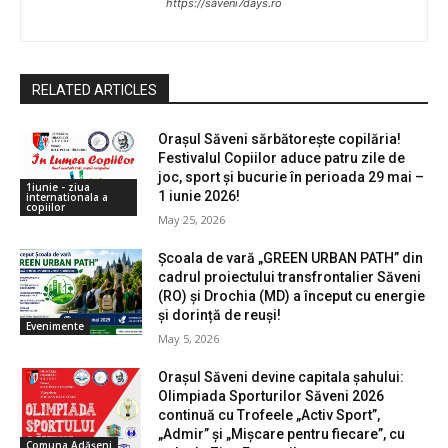
https://saveni7days.ro
RELATED ARTICLES
Orașul Săveni sărbătorește copilăria!
Festivalul Copiilor aduce patru zile de
joc, sport și bucurie în perioada 29 mai –
1iunie - ziua
1 iunie 2026!
internationala a
copiilor
May 25, 2026
Școala de vară „GREEN URBAN PATH” din
cadrul proiectului transfrontalier Săveni
(RO) și Drochia (MD) a început cu energie
și dorință de reuși!
Evenimente
May 5, 2026
Orașul Săveni devine capitala șahului:
Olimpiada Sporturilor Săveni 2026
continuă cu Trofeele „Activ Sport”,
„Admir” și „Mișcare pentru fiecare”, cu
Comuna Adășeni