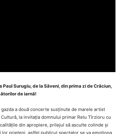
Paul Surugiu, de la Săveni, din prima zi de Crăciun,
torilor de iarnă!
fi gazda a două concerte susținute de marele artist
ultură, la invitația domnului primar Relu Tîrzioru cu
calitățile din apropiere, prilejul să asculte colinde și
i lor prieteni, astfel publicul spectator se va emoționa