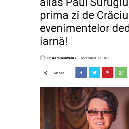
alias Paul Surugiu,
prima zi de Crăciu
evenimentelor ded
iarnă!
By
adminsaveni7
December 10, 2023
Share