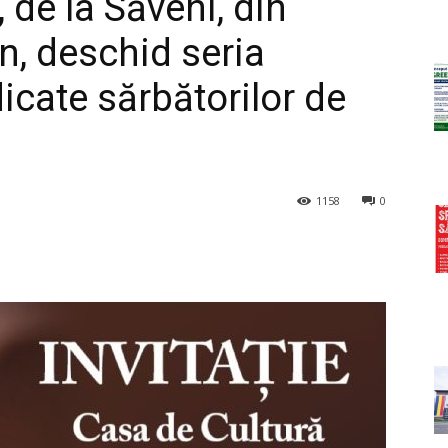
 de la Săveni, din
n, deschid seria
icate sărbătorilor de
1158
0