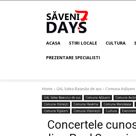
ACASA
STIRI LOCALE
CULTURA
PREZENTARE SPECIALISTI
Home
GAL Valea Baseului de sus
Comuna Adășeni
GAL Valea Baseului de sus
Comuna Adășeni
Comuna Avră
Comuna Hănești
Comuna Havârna
Comuna Manoleasa
Comuna Ripiceni
Comuna Vlăsinești
Cultura
Evenimen
Concertele cunosc