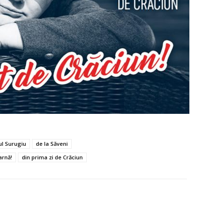
ul Surugiu
de la Săveni
arnă!
din prima zi de Crăciun