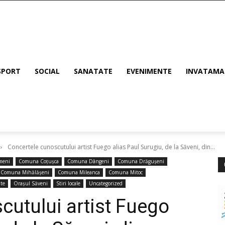
SPORT
SOCIAL
SANATATE
EVENIMENTE
INVATAM
Concertele cunoscutului artist Fuego alias Paul Surugiu, de la Săveni, din...
meni
Comuna Coțușca
Comuna Dângeni
Comuna Drăgușeni
Comuna Mihălășeni
Comuna Mileanca
Comuna Mitoc
te
Orașul Săveni
Stiri locale
Uncategorized
utului artist Fuego