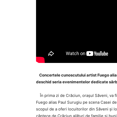
Concertele cunoscutului artist Fuego alias 
deschid seria evenimentelor dedicate sărbă
În prima zi de Crăciun, orașul Săveni, va 
Fuego alias Paul Surugiu pe scena Casei de C
scopul de a oferi locuitorilor din Săveni și lo
cântece de Crăciun alături de familie și buni