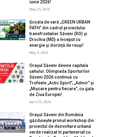
iunie 2026!
May 25, 2026
Școala de vară „GREEN URBAN
PATH” din cadrul proiectului
transfrontalier Săveni (RO) și
Drochia (MD) a început cu
energie și dorință de reuși!
May 5, 2026
Orașul Săveni devine capitala
șahului: Olimpiada Sporturilor
Săveni 2026 continuă cu
Trofeele „Activ Sport”, „Admir” și
„Mișcare pentru fiecare”, cu gala
de Ziua Europei!
April 25, 2026
Orașul Săveni din România
găzduiește primul workshop din
proiectul de dezvoltare urbană
verde realizat în parteneriat cu