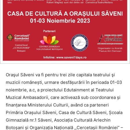
Oraşul Săveni va fi pentru trei zile capitala teatrului şi
muzicii românești, urmare desfășurării în perioada 01-03
noiembrie, a.c, a proiectului Edutainment al Teatrului
Muzical Ambasadorii, care activează sub coordonarea și
finanțarea Ministerului Culturii, având ca parteneri
Primăria Orașului Săveni, Casa de Cultură Săveni, Școala
Gimnazială nr.1 Săveni, Asociația Culturală Arlechin
Botoșani și Organizația Națională ,,Cercetașii României” –