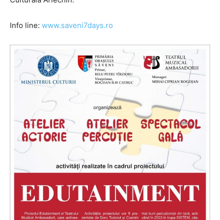
Info line:
www.saveni7days.ro