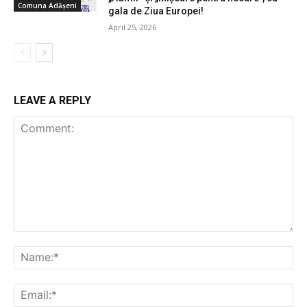
Comuna Adășeni
gala de Ziua Europei!
April 25, 2026
LEAVE A REPLY
Comment:
Na
Ema