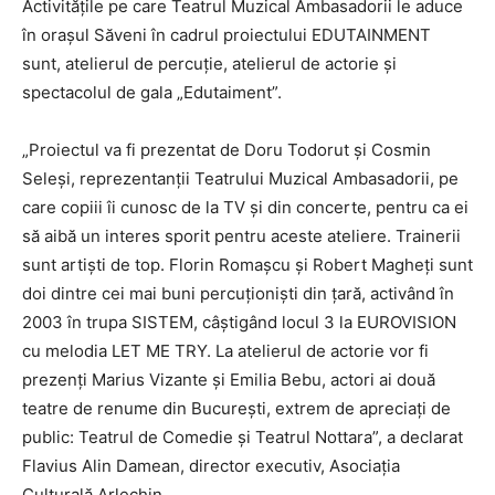
Activitățile pe care Teatrul Muzical Ambasadorii le aduce
în orașul Săveni în cadrul proiectului EDUTAINMENT
sunt, atelierul de percuție, atelierul de actorie și
spectacolul de gala „Edutaiment”.
„Proiectul va fi prezentat de Doru Todorut și Cosmin
Seleși, reprezentanții Teatrului Muzical Ambasadorii, pe
care copiii îi cunosc de la TV și din concerte, pentru ca ei
să aibă un interes sporit pentru aceste ateliere. Trainerii
sunt artiști de top. Florin Romașcu și Robert Magheți sunt
doi dintre cei mai buni percuționiști din țară, activând în
2003 în trupa SISTEM, câștigând locul 3 la EUROVISION
cu melodia LET ME TRY. La atelierul de actorie vor fi
prezenți Marius Vizante și Emilia Bebu, actori ai două
teatre de renume din București, extrem de apreciați de
public: Teatrul de Comedie și Teatrul Nottara”, a declarat
Flavius Alin Damean, director executiv, Asociația
Culturală Arlechin.