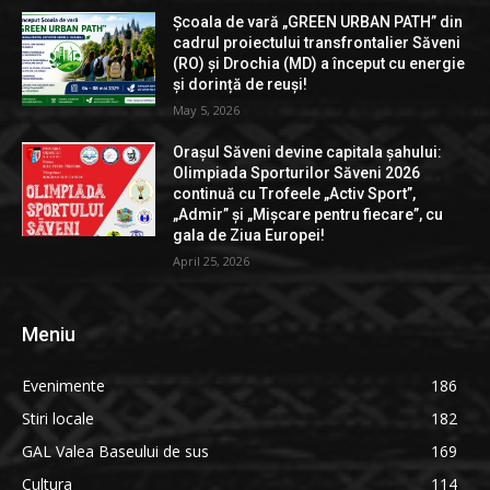
Școala de vară „GREEN URBAN PATH” din
cadrul proiectului transfrontalier Săveni
(RO) și Drochia (MD) a început cu energie
și dorință de reuși!
May 5, 2026
Orașul Săveni devine capitala șahului:
Olimpiada Sporturilor Săveni 2026
continuă cu Trofeele „Activ Sport”,
„Admir” și „Mișcare pentru fiecare”, cu
gala de Ziua Europei!
April 25, 2026
Meniu
Evenimente
186
Stiri locale
182
GAL Valea Baseului de sus
169
Cultura
114