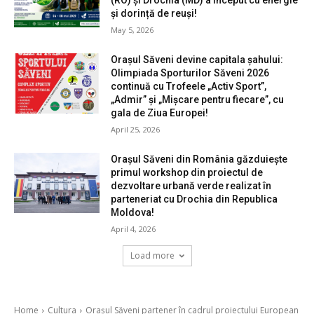
(RO) și Drochia (MD) a început cu energie
și dorință de reuși!
May 5, 2026
Orașul Săveni devine capitala șahului:
Olimpiada Sporturilor Săveni 2026
continuă cu Trofeele „Activ Sport”,
„Admir” și „Mișcare pentru fiecare”, cu
gala de Ziua Europei!
April 25, 2026
Orașul Săveni din România găzduiește
primul workshop din proiectul de
dezvoltare urbană verde realizat în
parteneriat cu Drochia din Republica
Moldova!
April 4, 2026
Load more