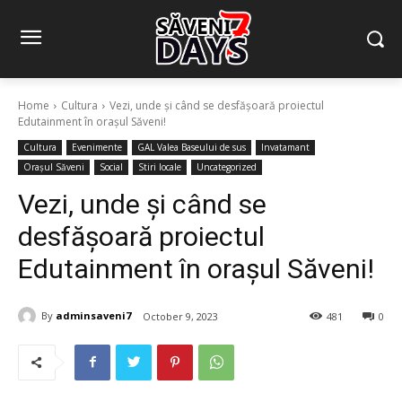
Home
Cultura
Vezi, unde și când se desfășoară proiectul
Edutainment în orașul Săveni!
Cultura
Evenimente
GAL Valea Baseului de sus
Invatamant
Orașul Săveni
Social
Stiri locale
Uncategorized
Vezi, unde și când se
desfășoară proiectul
Edutainment în orașul Săveni!
By
adminsaveni7
October 9, 2023
481
0