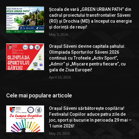
Școala de vară „GREEN URBAN PATH” din
cadrul proiectului transfrontalier Săveni
(RO) și Drochia (MD) a început cu energie
și dorință de reuși!
May 5, 2026
Orașul Săveni devine capitala șahului:
Olimpiada Sporturilor Săveni 2026
continuă cu Trofeele „Activ Sport”,
„Admir” și „Mișcare pentru fiecare”, cu
gala de Ziua Europei!
April 25, 2026
Cele mai populare articole
Orașul Săveni sărbătorește copilăria!
Festivalul Copiilor aduce patru zile de
joc, sport și bucurie în perioada 29 mai –
1 iunie 2026!
May 25, 2026