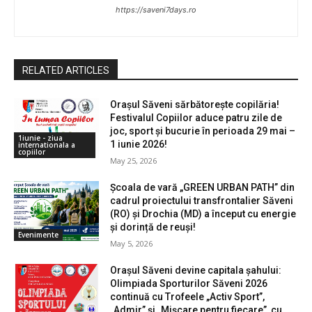
https://saveni7days.ro
RELATED ARTICLES
Orașul Săveni sărbătorește copilăria!
Festivalul Copiilor aduce patru zile de
joc, sport și bucurie în perioada 29 mai –
1iunie - ziua
1 iunie 2026!
internationala a
copiilor
May 25, 2026
Școala de vară „GREEN URBAN PATH” din
cadrul proiectului transfrontalier Săveni
(RO) și Drochia (MD) a început cu energie
și dorință de reuși!
Evenimente
May 5, 2026
Orașul Săveni devine capitala șahului:
Olimpiada Sporturilor Săveni 2026
continuă cu Trofeele „Activ Sport”,
„Admir” și „Mișcare pentru fiecare”, cu