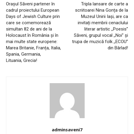
Orașul Săveni partener în
Tripla lansare de carte a
cadrul proiectului European
scriitoarei Nina Gonța de la
Days of Jewish Culture prin
Muzeul Unirii Iași, are ca
care se comemorează
invitați membrii cenaclului
simultan 82 de ani de la
literar artistic ,,Poesis”
Holocaust în România și în
Săveni, grupul vocal ,,Noi” și
mai multe state europene:
trupa de muzică folk ,,ECOU”
Marea Britanie, Franța, Italia,
din Bârlad!
Spania, Germania,
Lituania, Grecia!
adminsaveni7