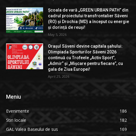
Școala de vară „GREEN URBAN PATH” din
cadrul proiectului transfrontalier Săveni
(RO) și Drochia (MD) a început cu energie
și dorință de reuși!
May 5, 2026
Orașul Săveni devine capitala șahului:
Olimpiada Sporturilor Săveni 2026
continuă cu Trofeele „Activ Sport”,
„Admir” și „Mișcare pentru fiecare”, cu
gala de Ziua Europei!
April 25, 2026
Meniu
Evenimente
186
Stiri locale
182
GAL Valea Baseului de sus
169