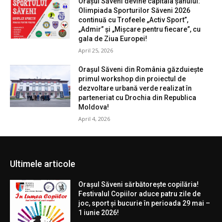
Orașul Săveni devine capitala șahului:
Olimpiada Sporturilor Săveni 2026
continuă cu Trofeele „Activ Sport”,
„Admir” și „Mișcare pentru fiecare”, cu
gala de Ziua Europei!
April 25, 2026
Orașul Săveni din România găzduiește
primul workshop din proiectul de
dezvoltare urbană verde realizat în
parteneriat cu Drochia din Republica
Moldova!
April 4, 2026
Ultimele articole
Orașul Săveni sărbătorește copilăria!
Festivalul Copiilor aduce patru zile de
joc, sport și bucurie în perioada 29 mai –
1 iunie 2026!