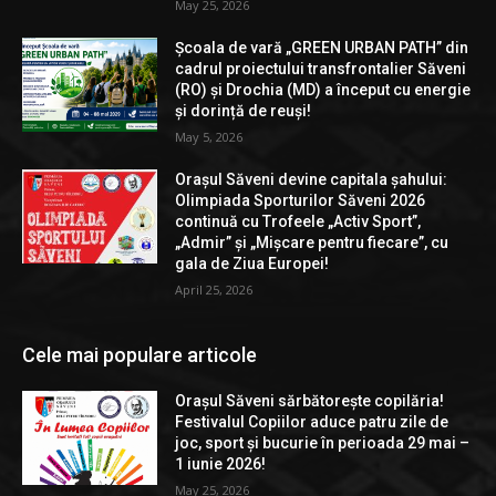
May 25, 2026
Școala de vară „GREEN URBAN PATH” din
cadrul proiectului transfrontalier Săveni
(RO) și Drochia (MD) a început cu energie
și dorință de reuși!
May 5, 2026
Orașul Săveni devine capitala șahului:
Olimpiada Sporturilor Săveni 2026
continuă cu Trofeele „Activ Sport”,
„Admir” și „Mișcare pentru fiecare”, cu
gala de Ziua Europei!
April 25, 2026
Cele mai populare articole
Orașul Săveni sărbătorește copilăria!
Festivalul Copiilor aduce patru zile de
joc, sport și bucurie în perioada 29 mai –
1 iunie 2026!
May 25, 2026