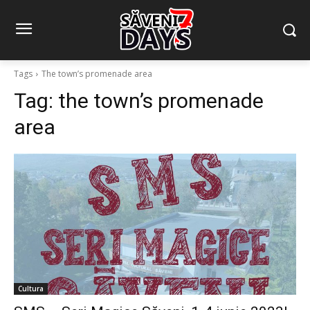
Tags
The town’s promenade area
Tag:
the town’s promenade
area
Cultura