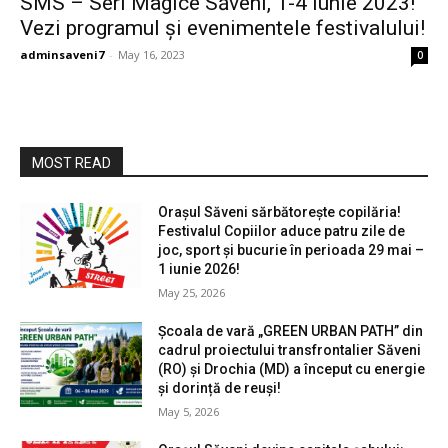
SMS – Seri Magice Săveni, 1-4 iunie 2023!
Vezi programul și evenimentele festivalului!
adminsaveni7
-
May 16, 2023
0
MOST READ
Orașul Săveni sărbătorește copilăria!
Festivalul Copiilor aduce patru zile de
joc, sport și bucurie în perioada 29 mai –
1 iunie 2026!
May 25, 2026
Școala de vară „GREEN URBAN PATH” din
cadrul proiectului transfrontalier Săveni
(RO) și Drochia (MD) a început cu energie
și dorință de reuși!
May 5, 2026