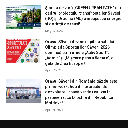
Școala de vară „GREEN URBAN PATH” din
cadrul proiectului transfrontalier Săveni
(RO) și Drochia (MD) a început cu energie
și dorință de reuși!
May 5, 2026
Orașul Săveni devine capitala șahului:
Olimpiada Sporturilor Săveni 2026
continuă cu Trofeele „Activ Sport”,
„Admir” și „Mișcare pentru fiecare”, cu
gala de Ziua Europei!
April 25, 2026
Orașul Săveni din România găzduiește
primul workshop din proiectul de
dezvoltare urbană verde realizat în
parteneriat cu Drochia din Republica
Moldova!
April 4, 2026