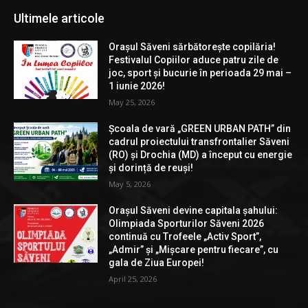
Ultimele articole
Orașul Săveni sărbătorește copilăria!
Festivalul Copiilor aduce patru zile de
joc, sport și bucurie în perioada 29 mai –
1 iunie 2026!
May 25, 2026
Școala de vară „GREEN URBAN PATH” din
cadrul proiectului transfrontalier Săveni
(RO) și Drochia (MD) a început cu energie
și dorință de reuși!
May 5, 2026
Orașul Săveni devine capitala șahului:
Olimpiada Sporturilor Săveni 2026
continuă cu Trofeele „Activ Sport”,
„Admir” și „Mișcare pentru fiecare”, cu
gala de Ziua Europei!
April 25, 2026