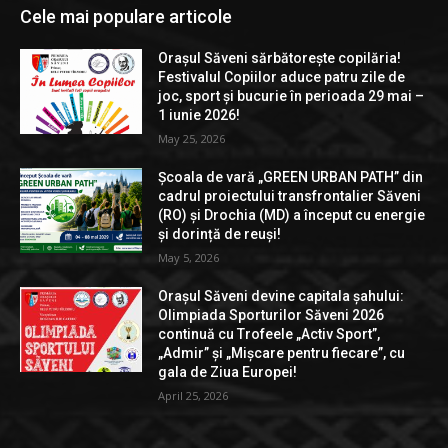
Cele mai populare articole
Orașul Săveni sărbătorește copilăria!
Festivalul Copiilor aduce patru zile de
joc, sport și bucurie în perioada 29 mai –
1 iunie 2026!
May 25, 2026
Școala de vară „GREEN URBAN PATH” din
cadrul proiectului transfrontalier Săveni
(RO) și Drochia (MD) a început cu energie
și dorință de reuși!
May 5, 2026
Orașul Săveni devine capitala șahului:
Olimpiada Sporturilor Săveni 2026
continuă cu Trofeele „Activ Sport”,
„Admir” și „Mișcare pentru fiecare”, cu
gala de Ziua Europei!
April 25, 2026