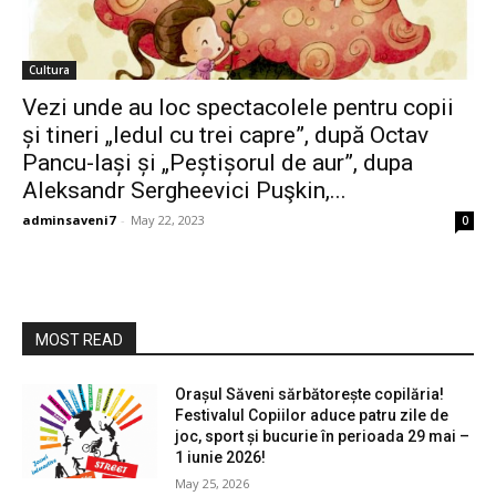
Cultura
Vezi unde au loc spectacolele pentru copii
și tineri „Iedul cu trei capre”, după Octav
Pancu-Iași și „Peștișorul de aur”, dupa
Aleksandr Sergheevici Puşkin,...
adminsaveni7
-
May 22, 2023
0
MOST READ
Orașul Săveni sărbătorește copilăria!
Festivalul Copiilor aduce patru zile de
joc, sport și bucurie în perioada 29 mai –
1 iunie 2026!
May 25, 2026