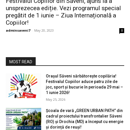
Festivalul Copiilor din Săveni, ajuns la a
unsprezecea ediție. Vezi programul special
pregătit de 1 iunie – Ziua Internațională a
Copiilor!
adminsaveni7
-
May 20, 2023
0
MOST READ
Orașul Săveni sărbătorește copilăria!
Festivalul Copiilor aduce patru zile de
joc, sport și bucurie în perioada 29 mai –
1 iunie 2026!
May 25, 2026
Școala de vară „GREEN URBAN PATH” din
cadrul proiectului transfrontalier Săveni
(RO) și Drochia (MD) a început cu energie
și dorință de reuși!