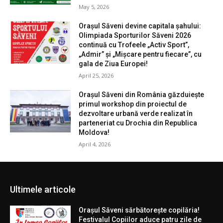
May 5, 2026
Orașul Săveni devine capitala șahului:
Olimpiada Sporturilor Săveni 2026
continuă cu Trofeele „Activ Sport”,
„Admir” și „Mișcare pentru fiecare”, cu
gala de Ziua Europei!
April 25, 2026
Orașul Săveni din România găzduiește
primul workshop din proiectul de
dezvoltare urbană verde realizat în
parteneriat cu Drochia din Republica
Moldova!
April 4, 2026
Ultimele articole
Orașul Săveni sărbătorește copilăria!
Festivalul Copiilor aduce patru zile de