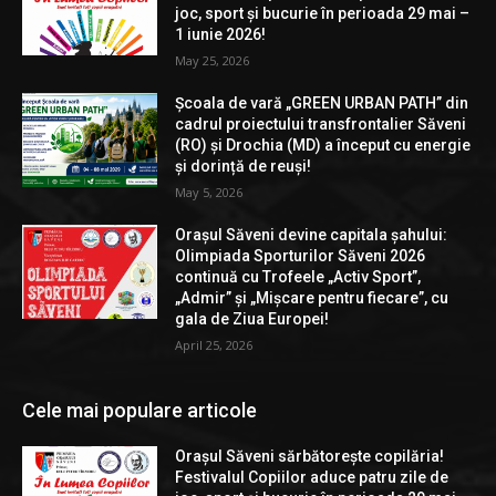
joc, sport și bucurie în perioada 29 mai –
1 iunie 2026!
May 25, 2026
Școala de vară „GREEN URBAN PATH” din
cadrul proiectului transfrontalier Săveni
(RO) și Drochia (MD) a început cu energie
și dorință de reuși!
May 5, 2026
Orașul Săveni devine capitala șahului:
Olimpiada Sporturilor Săveni 2026
continuă cu Trofeele „Activ Sport”,
„Admir” și „Mișcare pentru fiecare”, cu
gala de Ziua Europei!
April 25, 2026
Cele mai populare articole
Orașul Săveni sărbătorește copilăria!
Festivalul Copiilor aduce patru zile de