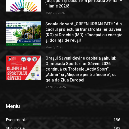
joc, sport și bucurie în perioada 29 mai –
1 iunie 2026!
May 25, 2026
Școala de vară „GREEN URBAN PATH” din
cadrul proiectului transfrontalier Săveni
(RO) și Drochia (MD) a început cu energie
și dorință de reuși!
May 5, 2026
Orașul Săveni devine capitala șahului:
Olimpiada Sporturilor Săveni 2026
continuă cu Trofeele „Activ Sport”,
„Admir” și „Mișcare pentru fiecare”, cu
gala de Ziua Europei!
April 25, 2026
Meniu
Evenimente
186
Stiri locale
182