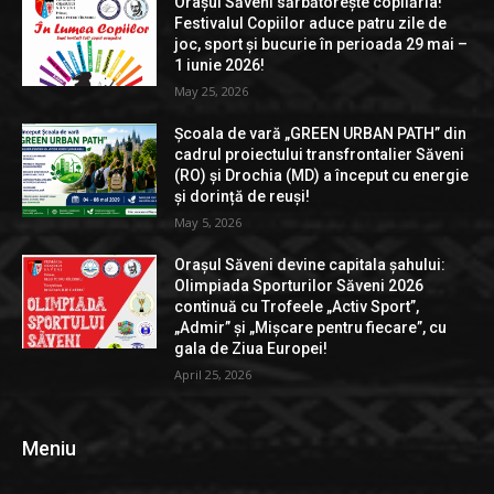
Orașul Săveni sărbătorește copilăria!
Festivalul Copiilor aduce patru zile de
joc, sport și bucurie în perioada 29 mai –
1 iunie 2026!
May 25, 2026
Școala de vară „GREEN URBAN PATH” din
cadrul proiectului transfrontalier Săveni
(RO) și Drochia (MD) a început cu energie
și dorință de reuși!
May 5, 2026
Orașul Săveni devine capitala șahului:
Olimpiada Sporturilor Săveni 2026
continuă cu Trofeele „Activ Sport”,
„Admir” și „Mișcare pentru fiecare”, cu
gala de Ziua Europei!
April 25, 2026
Meniu