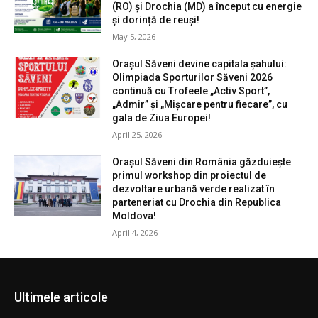
(RO) și Drochia (MD) a început cu energie
și dorință de reuși!
May 5, 2026
Orașul Săveni devine capitala șahului:
Olimpiada Sporturilor Săveni 2026
continuă cu Trofeele „Activ Sport”,
„Admir” și „Mișcare pentru fiecare”, cu
gala de Ziua Europei!
April 25, 2026
Orașul Săveni din România găzduiește
primul workshop din proiectul de
dezvoltare urbană verde realizat în
parteneriat cu Drochia din Republica
Moldova!
April 4, 2026
Ultimele articole