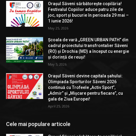
Orașul Săveni sărbătorește copilăria!
Festivalul Copiilor aduce patru zile de
joc, sport și bucurie în perioada 29 mai –
1 iunie 2026!
May 25, 2026
Școala de vară „GREEN URBAN PATH” din
cadrul proiectului transfrontalier Săveni
(RO) și Drochia (MD) a început cu energie
și dorință de reuși!
May 5, 2026
Orașul Săveni devine capitala șahului:
Olimpiada Sporturilor Săveni 2026
continuă cu Trofeele „Activ Sport”,
„Admir” și „Mișcare pentru fiecare”, cu
gala de Ziua Europei!
April 25, 2026
Cele mai populare articole