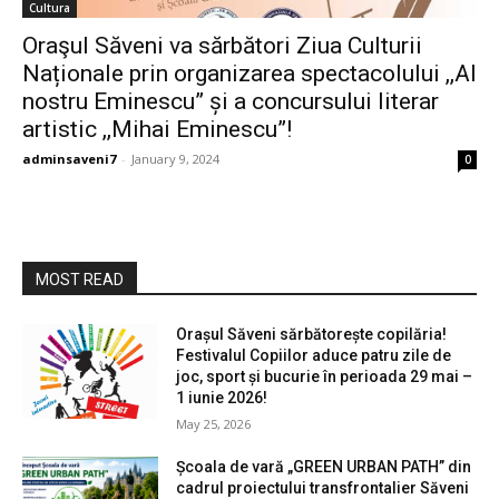
Cultura
Oraşul Săveni va sărbători Ziua Culturii
Naționale prin organizarea spectacolului ,,Al
nostru Eminescu” și a concursului literar
artistic ,,Mihai Eminescu”!
adminsaveni7
-
January 9, 2024
0
MOST READ
Orașul Săveni sărbătorește copilăria!
Festivalul Copiilor aduce patru zile de
joc, sport și bucurie în perioada 29 mai –
1 iunie 2026!
May 25, 2026
Școala de vară „GREEN URBAN PATH” din
cadrul proiectului transfrontalier Săveni