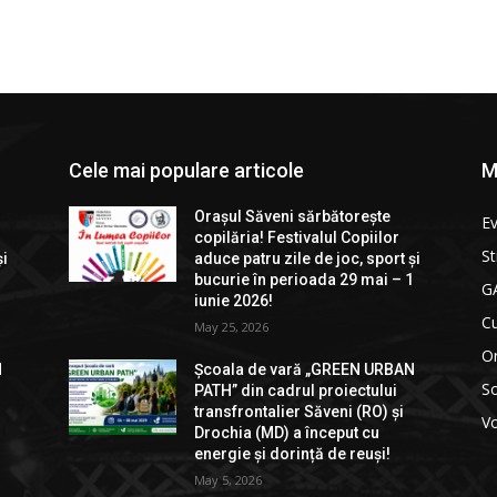
Cele mai populare articole
M
Orașul Săveni sărbătorește
E
copilăria! Festivalul Copiilor
St
și
aduce patru zile de joc, sport și
1
bucurie în perioada 29 mai – 1
GA
iunie 2026!
Cu
May 25, 2026
Or
N
Școala de vară „GREEN URBAN
So
PATH” din cadrul proiectului
transfrontalier Săveni (RO) și
Vo
Drochia (MD) a început cu
energie și dorință de reuși!
May 5, 2026