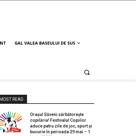
ANT
GAL VALEA BASEULUI DE SUS
MOST READ
Orașul Săveni sărbătorește
copilăria! Festivalul Copiilor
aduce patru zile de joc, sport și
bucurie în perioada 29 mai – 1