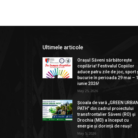
Ultimele articole
Orașul Săveni sărbătorește
copilăria! Festivalul Copiilor
aduce patru zile de joc, sport 
bucurie în perioada 29 mai – 
iunie 2026!
May 25, 2026
Școala de vară „GREEN URBA
PATH” din cadrul proiectului
transfrontalier Săveni (RO) și
Drochia (MD) a început cu
energie și dorință de reuși!
May 5, 2026