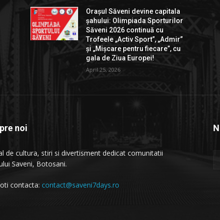
Orașul Săveni devine capitala
r
șahului: Olimpiada Sporturilor
Săveni 2026 continuă cu
”
Trofeele „Activ Sport”, „Admir”
și „Mișcare pentru fiecare”, cu
gala de Ziua Europei!
April 25, 2026
pre noi
N
l de cultura, stiri si divertisment dedicat comunitatii
ului Saveni, Botosani.
oti contacta:
contact@saveni7days.ro