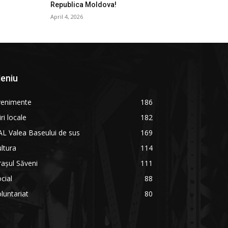
Republica Moldova!
April 4, 2026
eniu
venimente
186
iri locale
182
L Valea Baseului de sus
169
ltura
114
așul Săveni
111
cial
88
luntariat
80