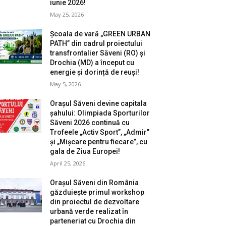
iunie 2026!
May 25, 2026
Școala de vară „GREEN URBAN
PATH” din cadrul proiectului
transfrontalier Săveni (RO) și
Drochia (MD) a început cu
energie și dorință de reuși!
May 5, 2026
Orașul Săveni devine capitala
șahului: Olimpiada Sporturilor
Săveni 2026 continuă cu
Trofeele „Activ Sport”, „Admir”
și „Mișcare pentru fiecare”, cu
gala de Ziua Europei!
April 25, 2026
Orașul Săveni din România
găzduiește primul workshop
din proiectul de dezvoltare
urbană verde realizat în
parteneriat cu Drochia din