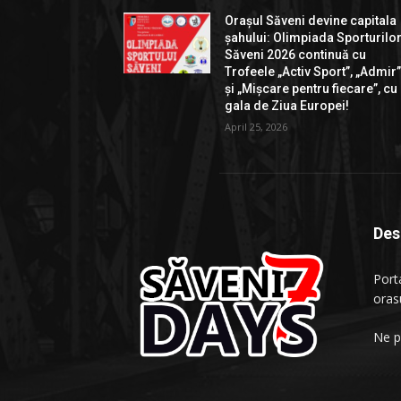
Orașul Săveni devine capitala
șahului: Olimpiada Sporturilo
Săveni 2026 continuă cu
Trofeele „Activ Sport”, „Admir
și „Mișcare pentru fiecare”, cu
gala de Ziua Europei!
April 25, 2026
Des
Porta
oras
Ne p