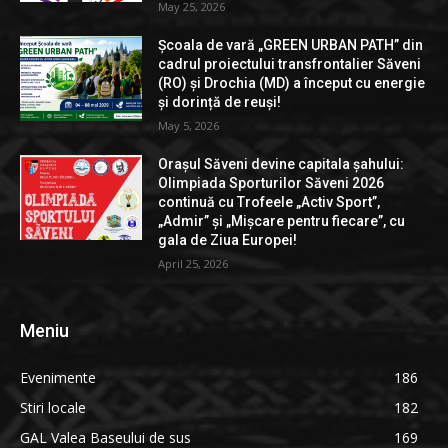
May 25, 2026
Școala de vară „GREEN URBAN PATH” din
cadrul proiectului transfrontalier Săveni
(RO) și Drochia (MD) a început cu energie
și dorință de reuși!
May 5, 2026
Orașul Săveni devine capitala șahului:
Olimpiada Sporturilor Săveni 2026
continuă cu Trofeele „Activ Sport”,
„Admir” și „Mișcare pentru fiecare”, cu
gala de Ziua Europei!
April 25, 2026
Meniu
Evenimente
186
Stiri locale
182
GAL Valea Baseului de sus
169