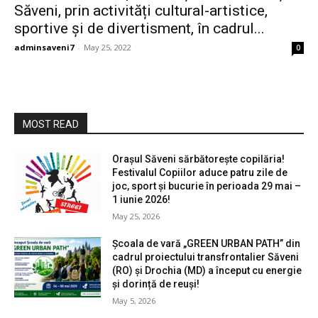
Săveni, prin activități cultural-artistice,
sportive și de divertisment, în cadrul...
adminsaveni7
-
May 25, 2022
0
MOST READ
Orașul Săveni sărbătorește copilăria!
Festivalul Copiilor aduce patru zile de
joc, sport și bucurie în perioada 29 mai –
1 iunie 2026!
May 25, 2026
Școala de vară „GREEN URBAN PATH” din
cadrul proiectului transfrontalier Săveni
(RO) și Drochia (MD) a început cu energie
și dorință de reuși!
May 5, 2026