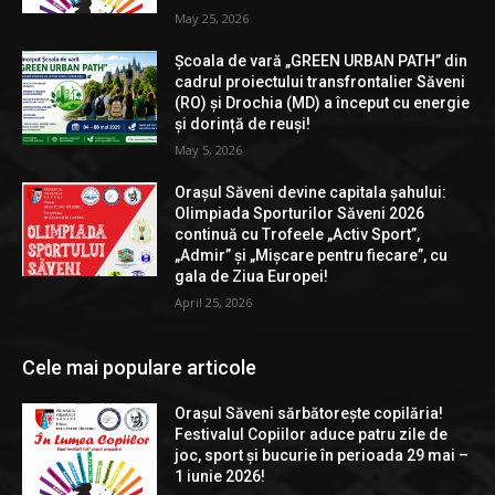
May 25, 2026
Școala de vară „GREEN URBAN PATH” din
cadrul proiectului transfrontalier Săveni
(RO) și Drochia (MD) a început cu energie
și dorință de reuși!
May 5, 2026
Orașul Săveni devine capitala șahului:
Olimpiada Sporturilor Săveni 2026
continuă cu Trofeele „Activ Sport”,
„Admir” și „Mișcare pentru fiecare”, cu
gala de Ziua Europei!
April 25, 2026
Cele mai populare articole
Orașul Săveni sărbătorește copilăria!
Festivalul Copiilor aduce patru zile de
joc, sport și bucurie în perioada 29 mai –
1 iunie 2026!