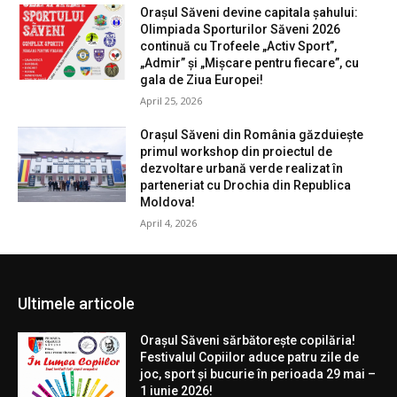
Orașul Săveni devine capitala șahului:
Olimpiada Sporturilor Săveni 2026
continuă cu Trofeele „Activ Sport”,
„Admir” și „Mișcare pentru fiecare”, cu
gala de Ziua Europei!
April 25, 2026
Orașul Săveni din România găzduiește
primul workshop din proiectul de
dezvoltare urbană verde realizat în
parteneriat cu Drochia din Republica
Moldova!
April 4, 2026
Ultimele articole
Orașul Săveni sărbătorește copilăria!
Festivalul Copiilor aduce patru zile de
joc, sport și bucurie în perioada 29 mai –
1 iunie 2026!