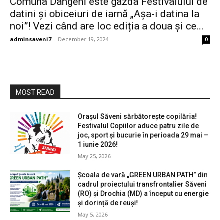
Comuna Dângeni este gazda Festivalului de
datini și obiceiuri de iarnă „Așa-i datina la
noi”! Vezi când are loc ediția a doua și ce...
adminsaveni7
-
December 19, 2024
0
MOST READ
Orașul Săveni sărbătorește copilăria!
Festivalul Copiilor aduce patru zile de
joc, sport și bucurie în perioada 29 mai –
1 iunie 2026!
May 25, 2026
Școala de vară „GREEN URBAN PATH” din
cadrul proiectului transfrontalier Săveni
(RO) și Drochia (MD) a început cu energie
și dorință de reuși!
May 5, 2026