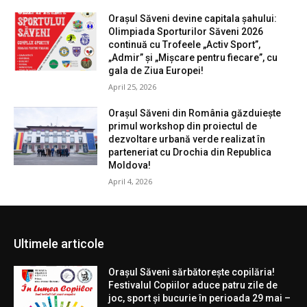
Orașul Săveni devine capitala șahului:
Olimpiada Sporturilor Săveni 2026
continuă cu Trofeele „Activ Sport”,
„Admir” și „Mișcare pentru fiecare”, cu
gala de Ziua Europei!
April 25, 2026
Orașul Săveni din România găzduiește
primul workshop din proiectul de
dezvoltare urbană verde realizat în
parteneriat cu Drochia din Republica
Moldova!
April 4, 2026
Ultimele articole
Orașul Săveni sărbătorește copilăria!
Festivalul Copiilor aduce patru zile de
joc, sport și bucurie în perioada 29 mai –