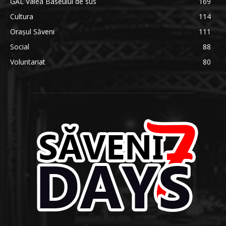
GAL Valea Baseului de sus
169
Cultura
114
Orașul Săveni
111
Social
88
Voluntariat
80