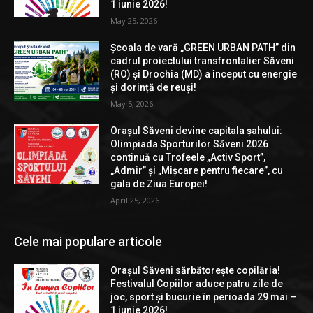
1 iunie 2026!
May 25, 2026
Școala de vară „GREEN URBAN PATH” din
cadrul proiectului transfrontalier Săveni
(RO) și Drochia (MD) a început cu energie
și dorință de reuși!
May 5, 2026
Orașul Săveni devine capitala șahului:
Olimpiada Sporturilor Săveni 2026
continuă cu Trofeele „Activ Sport”,
„Admir” și „Mișcare pentru fiecare”, cu
gala de Ziua Europei!
April 25, 2026
Cele mai populare articole
Orașul Săveni sărbătorește copilăria!
Festivalul Copiilor aduce patru zile de
joc, sport și bucurie în perioada 29 mai –
1 iunie 2026!