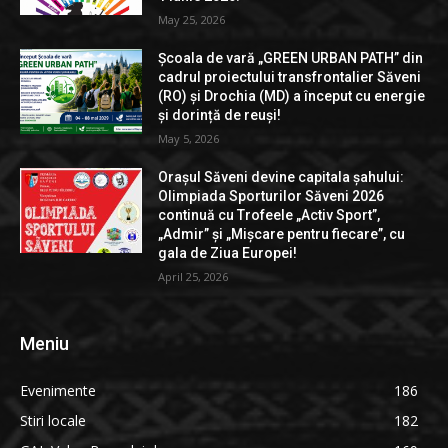
May 25, 2026
Școala de vară „GREEN URBAN PATH” din
cadrul proiectului transfrontalier Săveni
(RO) și Drochia (MD) a început cu energie
și dorință de reuși!
May 5, 2026
Orașul Săveni devine capitala șahului:
Olimpiada Sporturilor Săveni 2026
continuă cu Trofeele „Activ Sport”,
„Admir” și „Mișcare pentru fiecare”, cu
gala de Ziua Europei!
April 25, 2026
Meniu
Evenimente
186
Stiri locale
182