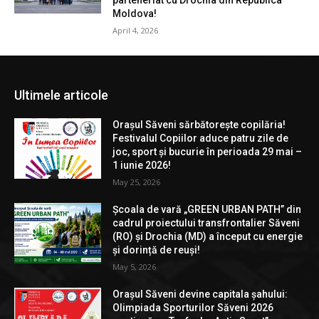
Moldova!
April 4, 2026
Ultimele articole
Orașul Săveni sărbătorește copilăria!
Festivalul Copiilor aduce patru zile de
joc, sport și bucurie în perioada 29 mai –
1 iunie 2026!
May 25, 2026
Școala de vară „GREEN URBAN PATH” din
cadrul proiectului transfrontalier Săveni
(RO) și Drochia (MD) a început cu energie
și dorință de reuși!
May 5, 2026
Orașul Săveni devine capitala șahului:
Olimpiada Sporturilor Săveni 2026