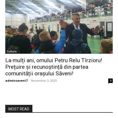
Cultura
La mulți ani, omului Petru Relu Tîrzioru!
Prețuire și recunoștință din partea
comunității orașului Săveni!
adminsaveni7
-
November 2, 2025
0
MOST READ