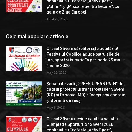
continuă cu Trofeele „Activ Sport”,
„Admir” și „Mișcare pentru fiecare”, cu
gala de Ziua Europei!
April 25, 2026
Cele mai populare articole
Orașul Săveni sărbătorește copilăria!
Festivalul Copiilor aduce patru zile de
joc, sport și bucurie în perioada 29 mai –
1 iunie 2026!
May 25, 2026
Școala de vară „GREEN URBAN PATH” din
cadrul proiectului transfrontalier Săveni
(RO) și Drochia (MD) a început cu energie
și dorință de reuși!
May 5, 2026
Orașul Săveni devine capitala șahului:
Olimpiada Sporturilor Săveni 2026
continuă cu Trofeele „Activ Sport”,