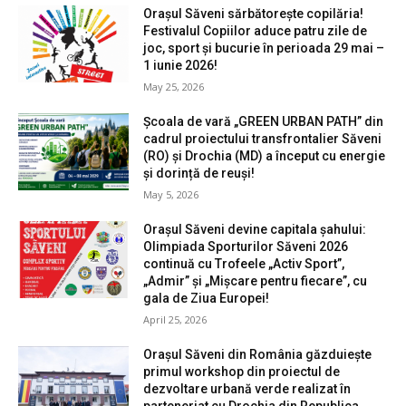
Orașul Săveni sărbătorește copilăria!
Festivalul Copiilor aduce patru zile de
joc, sport și bucurie în perioada 29 mai –
1 iunie 2026!
May 25, 2026
Școala de vară „GREEN URBAN PATH” din
cadrul proiectului transfrontalier Săveni
(RO) și Drochia (MD) a început cu energie
și dorință de reuși!
May 5, 2026
Orașul Săveni devine capitala șahului:
Olimpiada Sporturilor Săveni 2026
continuă cu Trofeele „Activ Sport”,
„Admir” și „Mișcare pentru fiecare”, cu
gala de Ziua Europei!
April 25, 2026
Orașul Săveni din România găzduiește
primul workshop din proiectul de
dezvoltare urbană verde realizat în
parteneriat cu Drochia din Republica