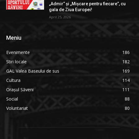
„Admir” și „Mișcare pentru fiecare”, cu
gala de Ziua Europei!
April 25, 2026
Meniu
Evenimente
186
Stiri locale
182
GAL Valea Baseului de sus
169
Cultura
114
Orașul Săveni
111
Social
88
Voluntariat
80