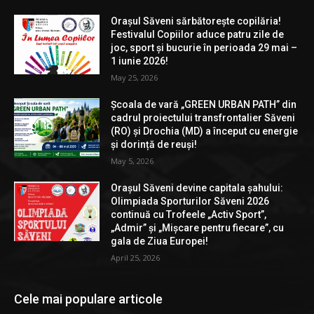
Orașul Săveni sărbătorește copilăria!
Festivalul Copiilor aduce patru zile de
joc, sport și bucurie în perioada 29 mai –
1 iunie 2026!
May 25, 2026
Școala de vară „GREEN URBAN PATH” din
cadrul proiectului transfrontalier Săveni
(RO) și Drochia (MD) a început cu energie
și dorință de reuși!
May 5, 2026
Orașul Săveni devine capitala șahului:
Olimpiada Sporturilor Săveni 2026
continuă cu Trofeele „Activ Sport”,
„Admir” și „Mișcare pentru fiecare”, cu
gala de Ziua Europei!
April 25, 2026
Cele mai populare articole