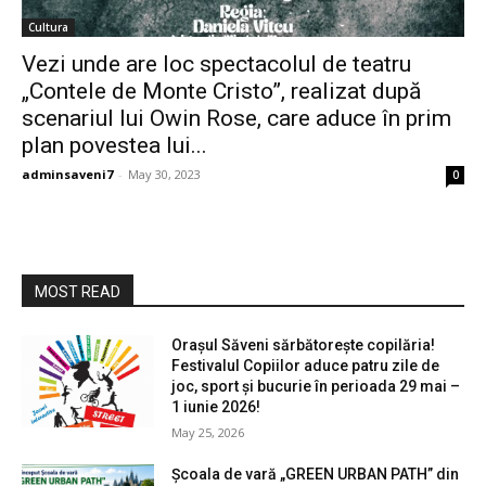
Cultura
Vezi unde are loc spectacolul de teatru
„Contele de Monte Cristo”, realizat după
scenariul lui Owin Rose, care aduce în prim
plan povestea lui...
adminsaveni7
-
May 30, 2023
0
MOST READ
Orașul Săveni sărbătorește copilăria!
Festivalul Copiilor aduce patru zile de
joc, sport și bucurie în perioada 29 mai –
1 iunie 2026!
May 25, 2026
Școala de vară „GREEN URBAN PATH” din