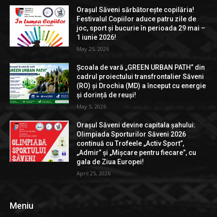
Orașul Săveni sărbătorește copilăria!
Festivalul Copiilor aduce patru zile de
joc, sport și bucurie în perioada 29 mai –
1 iunie 2026!
May 25, 2026
Școala de vară „GREEN URBAN PATH” din
cadrul proiectului transfrontalier Săveni
(RO) și Drochia (MD) a început cu energie
și dorință de reuși!
May 5, 2026
Orașul Săveni devine capitala șahului:
Olimpiada Sporturilor Săveni 2026
continuă cu Trofeele „Activ Sport”,
„Admir” și „Mișcare pentru fiecare”, cu
gala de Ziua Europei!
April 25, 2026
Meniu