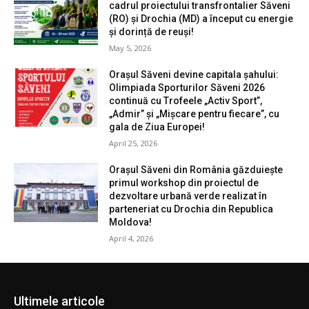
cadrul proiectului transfrontalier Săveni
(RO) și Drochia (MD) a început cu energie
și dorință de reuși!
May 5, 2026
Orașul Săveni devine capitala șahului:
Olimpiada Sporturilor Săveni 2026
continuă cu Trofeele „Activ Sport”,
„Admir” și „Mișcare pentru fiecare”, cu
gala de Ziua Europei!
April 25, 2026
Orașul Săveni din România găzduiește
primul workshop din proiectul de
dezvoltare urbană verde realizat în
parteneriat cu Drochia din Republica
Moldova!
April 4, 2026
Ultimele articole