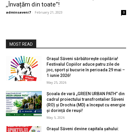
,,Învațăm din toate”!
adminsaveni7
-
February 21, 2023
0
MOST READ
Orașul Săveni sărbătorește copilăria!
Festivalul Copiilor aduce patru zile de
joc, sport și bucurie în perioada 29 mai –
1 iunie 2026!
May 25, 2026
Școala de vară „GREEN URBAN PATH” din
cadrul proiectului transfrontalier Săveni
(RO) și Drochia (MD) a început cu energie
și dorință de reuși!
May 5, 2026
Orașul Săveni devine capitala șahului: