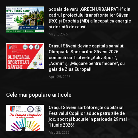
Școala de vară „GREEN URBAN PATH” din
cadrul proiectului transfrontalier Săveni
(RO) și Drochia (MD) a început cu energie
și dorință de reuși!
May 5, 2026
Orașul Săveni devine capitala șahului:
Olimpiada Sporturilor Săveni 2026
continuă cu Trofeele „Activ Sport”,
„Admir” și „Mișcare pentru fiecare”, cu
gala de Ziua Europei!
April 25, 2026
Cele mai populare articole
Orașul Săveni sărbătorește copilăria!
Festivalul Copiilor aduce patru zile de
joc, sport și bucurie în perioada 29 mai –
1 iunie 2026!
May 25, 2026