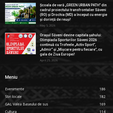
Școala de vară „GREEN URBAN PATH” din
cadrul proiectului transfrontalier Săveni
(RO) și Drochia (MD) a început cu energie
și dorință de reuși!
May 5, 2026
Orașul Săveni devine capitala șahului:
Olimpiada Sporturilor Săveni 2026
continuă cu Trofeele „Activ Sport”,
„Admir” și „Mișcare pentru fiecare”, cu
gala de Ziua Europei!
April 25, 2026
Meniu
Evenimente
186
Stiri locale
182
GAL Valea Baseului de sus
169
Cultura
114