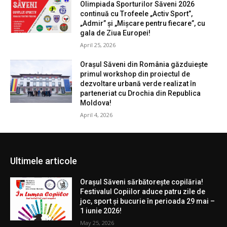
Olimpiada Sporturilor Săveni 2026
continuă cu Trofeele „Activ Sport”,
„Admir” și „Mișcare pentru fiecare”, cu
gala de Ziua Europei!
April 25, 2026
Orașul Săveni din România găzduiește
primul workshop din proiectul de
dezvoltare urbană verde realizat în
parteneriat cu Drochia din Republica
Moldova!
April 4, 2026
Ultimele articole
Orașul Săveni sărbătorește copilăria!
Festivalul Copiilor aduce patru zile de
joc, sport și bucurie în perioada 29 mai –
1 iunie 2026!
May 25, 2026