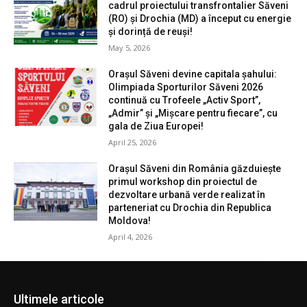
cadrul proiectului transfrontalier Săveni
(RO) și Drochia (MD) a început cu energie
și dorință de reuși!
May 5, 2026
Orașul Săveni devine capitala șahului:
Olimpiada Sporturilor Săveni 2026
continuă cu Trofeele „Activ Sport”,
„Admir” și „Mișcare pentru fiecare”, cu
gala de Ziua Europei!
April 25, 2026
Orașul Săveni din România găzduiește
primul workshop din proiectul de
dezvoltare urbană verde realizat în
parteneriat cu Drochia din Republica
Moldova!
April 4, 2026
Ultimele articole