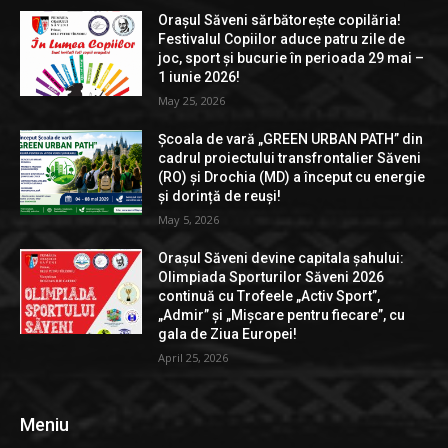
Orașul Săveni sărbătorește copilăria!
Festivalul Copiilor aduce patru zile de
joc, sport și bucurie în perioada 29 mai –
1 iunie 2026!
May 25, 2026
Școala de vară „GREEN URBAN PATH” din
cadrul proiectului transfrontalier Săveni
(RO) și Drochia (MD) a început cu energie
și dorință de reuși!
May 5, 2026
Orașul Săveni devine capitala șahului:
Olimpiada Sporturilor Săveni 2026
continuă cu Trofeele „Activ Sport”,
„Admir” și „Mișcare pentru fiecare”, cu
gala de Ziua Europei!
April 25, 2026
Meniu