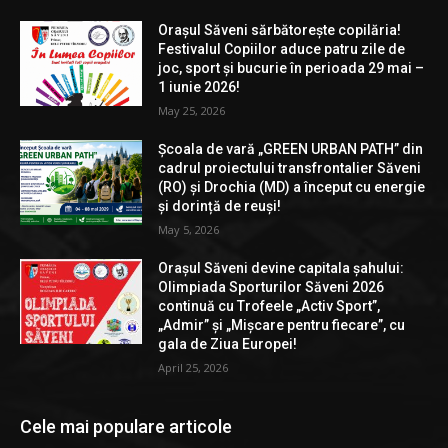
Orașul Săveni sărbătorește copilăria!
Festivalul Copiilor aduce patru zile de
joc, sport și bucurie în perioada 29 mai –
1 iunie 2026!
May 25, 2026
Școala de vară „GREEN URBAN PATH” din
cadrul proiectului transfrontalier Săveni
(RO) și Drochia (MD) a început cu energie
și dorință de reuși!
May 5, 2026
Orașul Săveni devine capitala șahului:
Olimpiada Sporturilor Săveni 2026
continuă cu Trofeele „Activ Sport”,
„Admir” și „Mișcare pentru fiecare”, cu
gala de Ziua Europei!
April 25, 2026
Cele mai populare articole