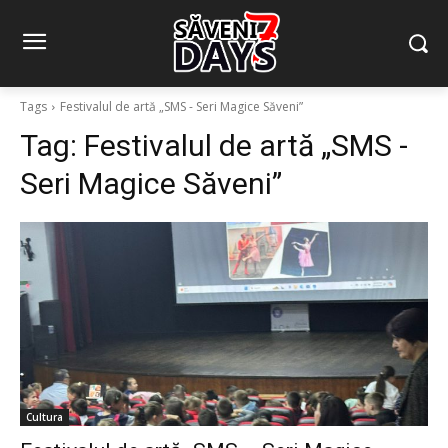
Tags
Festivalul de artă „SMS - Seri Magice Săveni”
Tag:
Festivalul de artă „SMS -
Seri Magice Săveni”
Cultura