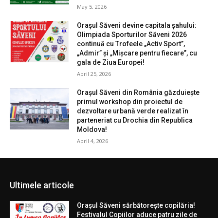
May 5, 2026
Orașul Săveni devine capitala șahului:
Olimpiada Sporturilor Săveni 2026
continuă cu Trofeele „Activ Sport”,
„Admir” și „Mișcare pentru fiecare”, cu
gala de Ziua Europei!
April 25, 2026
Orașul Săveni din România găzduiește
primul workshop din proiectul de
dezvoltare urbană verde realizat în
parteneriat cu Drochia din Republica
Moldova!
April 4, 2026
Ultimele articole
Orașul Săveni sărbătorește copilăria!
Festivalul Copiilor aduce patru zile de