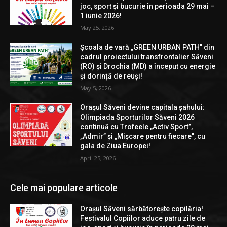
joc, sport și bucurie în perioada 29 mai –
1 iunie 2026!
May 25, 2026
Școala de vară „GREEN URBAN PATH” din
cadrul proiectului transfrontalier Săveni
(RO) și Drochia (MD) a început cu energie
și dorință de reuși!
May 5, 2026
Orașul Săveni devine capitala șahului:
Olimpiada Sporturilor Săveni 2026
continuă cu Trofeele „Activ Sport”,
„Admir” și „Mișcare pentru fiecare”, cu
gala de Ziua Europei!
April 25, 2026
Cele mai populare articole
Orașul Săveni sărbătorește copilăria!
Festivalul Copiilor aduce patru zile de