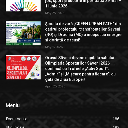
joc, sport și bucurie în perioada 29 mai –
1 iunie 2026!
May 25, 2026
Școala de vară „GREEN URBAN PATH” din
cadrul proiectului transfrontalier Săveni
(RO) și Drochia (MD) a început cu energie
și dorință de reuși!
May 5, 2026
Orașul Săveni devine capitala șahului:
Olimpiada Sporturilor Săveni 2026
continuă cu Trofeele „Activ Sport”,
„Admir” și „Mișcare pentru fiecare”, cu
gala de Ziua Europei!
April 25, 2026
Meniu
Evenimente
186
Stiri locale
182