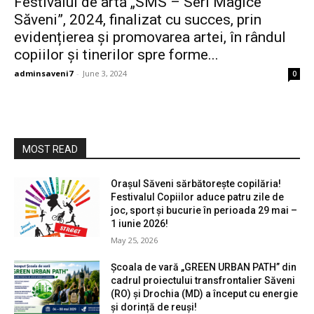
Festivalul de artă „SMS – Seri Magice
Săveni”, 2024, finalizat cu succes, prin
evidențierea și promovarea artei, în rândul
copiilor și tinerilor spre forme...
adminsaveni7
-
June 3, 2024
0
MOST READ
Orașul Săveni sărbătorește copilăria!
Festivalul Copiilor aduce patru zile de
joc, sport și bucurie în perioada 29 mai –
1 iunie 2026!
May 25, 2026
Școala de vară „GREEN URBAN PATH” din
cadrul proiectului transfrontalier Săveni
(RO) și Drochia (MD) a început cu energie
și dorință de reuși!