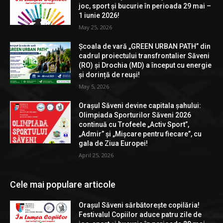
joc, sport și bucurie în perioada 29 mai –
1 iunie 2026!
May 25, 2026
Școala de vară „GREEN URBAN PATH” din
cadrul proiectului transfrontalier Săveni
(RO) și Drochia (MD) a început cu energie
și dorință de reuși!
May 5, 2026
Orașul Săveni devine capitala șahului:
Olimpiada Sporturilor Săveni 2026
continuă cu Trofeele „Activ Sport”,
„Admir” și „Mișcare pentru fiecare”, cu
gala de Ziua Europei!
April 25, 2026
Cele mai populare articole
Orașul Săveni sărbătorește copilăria!
Festivalul Copiilor aduce patru zile de