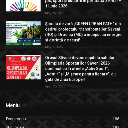
joc, sport și bucurie în perioada 29 mai –
1 iunie 2026!
May 25, 2026
Școala de vară „GREEN URBAN PATH” din
cadrul proiectului transfrontalier Săveni
(RO) și Drochia (MD) a început cu energie
și dorință de reuși!
May 5, 2026
Orașul Săveni devine capitala șahului:
Olimpiada Sporturilor Săveni 2026
continuă cu Trofeele „Activ Sport”,
„Admir” și „Mișcare pentru fiecare”, cu
gala de Ziua Europei!
April 25, 2026
Meniu
Evenimente
186
Stiri locale
182