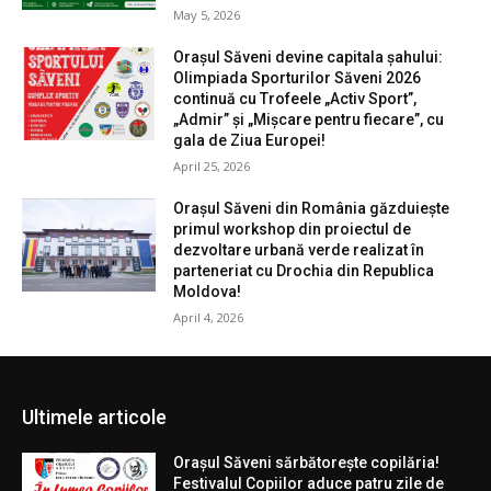
May 5, 2026
Orașul Săveni devine capitala șahului:
Olimpiada Sporturilor Săveni 2026
continuă cu Trofeele „Activ Sport”,
„Admir” și „Mișcare pentru fiecare”, cu
gala de Ziua Europei!
April 25, 2026
Orașul Săveni din România găzduiește
primul workshop din proiectul de
dezvoltare urbană verde realizat în
parteneriat cu Drochia din Republica
Moldova!
April 4, 2026
Ultimele articole
Orașul Săveni sărbătorește copilăria!
Festivalul Copiilor aduce patru zile de