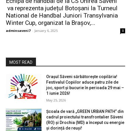
Echipa de handbal de la CS Unirea Săveni
va reprezenta județul Botoșani la Turneul
National de Handbal Juniori Transylvania
Winter Cup, organizat la Brașov,...
adminsaveni7
-
January 6, 2025
0
MOST READ
Orașul Săveni sărbătorește copilăria!
Festivalul Copiilor aduce patru zile de
joc, sport și bucurie în perioada 29 mai –
1 iunie 2026!
May 25, 2026
Școala de vară „GREEN URBAN PATH” din
cadrul proiectului transfrontalier Săveni
(RO) și Drochia (MD) a început cu energie
și dorință de reuși!