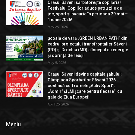
Orașul Săveni sărbătorește copilăria!
Festivalul Copiilor aduce patru zile de
joc, sport și bucurie în perioada 29 mai –
1 iunie 2026!
May 25, 2026
Școala de vară „GREEN URBAN PATH” din
cadrul proiectului transfrontalier Săveni
(RO) și Drochia (MD) a început cu energie
și dorință de reuși!
May 5, 2026
Orașul Săveni devine capitala șahului:
Olimpiada Sporturilor Săveni 2026
continuă cu Trofeele „Activ Sport”,
„Admir” și „Mișcare pentru fiecare”, cu
gala de Ziua Europei!
April 25, 2026
Meniu