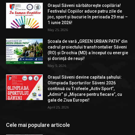
Orașul Săveni sărbătorește copilăria!
Festivalul Copiilor aduce patru zile de
joc, sport și bucurie în perioada 29 mai –
1 iunie 2026!
May 25, 2026
Școala de vară „GREEN URBAN PATH” din
cadrul proiectului transfrontalier Săveni
(RO) și Drochia (MD) a început cu energie
și dorință de reuși!
May 5, 2026
Orașul Săveni devine capitala șahului:
Olimpiada Sporturilor Săveni 2026
continuă cu Trofeele „Activ Sport”,
„Admir” și „Mișcare pentru fiecare”, cu
gala de Ziua Europei!
April 25, 2026
Cele mai populare articole