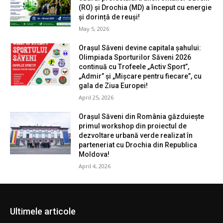
(RO) și Drochia (MD) a început cu energie
și dorință de reuși!
May 5, 2026
Orașul Săveni devine capitala șahului:
Olimpiada Sporturilor Săveni 2026
continuă cu Trofeele „Activ Sport”,
„Admir” și „Mișcare pentru fiecare”, cu
gala de Ziua Europei!
April 25, 2026
Orașul Săveni din România găzduiește
primul workshop din proiectul de
dezvoltare urbană verde realizat în
parteneriat cu Drochia din Republica
Moldova!
April 4, 2026
Ultimele articole