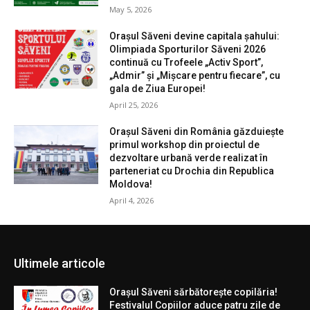
May 5, 2026
Orașul Săveni devine capitala șahului:
Olimpiada Sporturilor Săveni 2026
continuă cu Trofeele „Activ Sport”,
„Admir” și „Mișcare pentru fiecare”, cu
gala de Ziua Europei!
April 25, 2026
Orașul Săveni din România găzduiește
primul workshop din proiectul de
dezvoltare urbană verde realizat în
parteneriat cu Drochia din Republica
Moldova!
April 4, 2026
Ultimele articole
Orașul Săveni sărbătorește copilăria!
Festivalul Copiilor aduce patru zile de