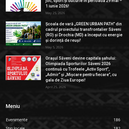
joc, sport și bucurie în perioada 29 mai –
1 iunie 2026!
May 25, 2026
Școala de vară „GREEN URBAN PATH” din
cadrul proiectului transfrontalier Săveni
(RO) și Drochia (MD) a început cu energie
și dorință de reuși!
May 5, 2026
Orașul Săveni devine capitala șahului:
Olimpiada Sporturilor Săveni 2026
continuă cu Trofeele „Activ Sport”,
„Admir” și „Mișcare pentru fiecare”, cu
gala de Ziua Europei!
April 25, 2026
Meniu
Evenimente
186
Stiri locale
182