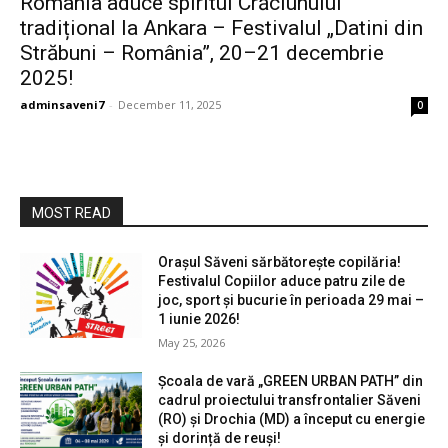
România aduce spiritul Crăciunului
tradițional la Ankara – Festivalul „Datini din
Străbuni – România”, 20–21 decembrie
2025!
adminsaveni7
-
December 11, 2025
0
MOST READ
Orașul Săveni sărbătorește copilăria!
Festivalul Copiilor aduce patru zile de
joc, sport și bucurie în perioada 29 mai –
1 iunie 2026!
May 25, 2026
Școala de vară „GREEN URBAN PATH” din
cadrul proiectului transfrontalier Săveni
(RO) și Drochia (MD) a început cu energie
și dorință de reuși!