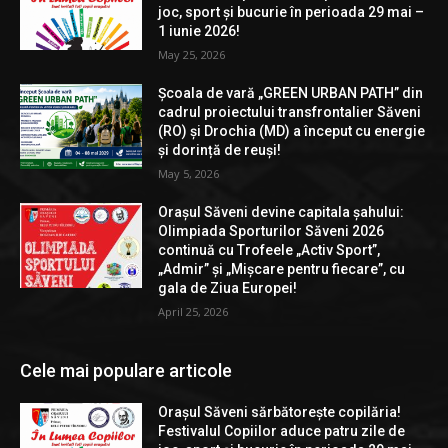
joc, sport și bucurie în perioada 29 mai –
1 iunie 2026!
May 25, 2026
Școala de vară „GREEN URBAN PATH” din
cadrul proiectului transfrontalier Săveni
(RO) și Drochia (MD) a început cu energie
și dorință de reuși!
May 5, 2026
Orașul Săveni devine capitala șahului:
Olimpiada Sporturilor Săveni 2026
continuă cu Trofeele „Activ Sport”,
„Admir” și „Mișcare pentru fiecare”, cu
gala de Ziua Europei!
April 25, 2026
Cele mai populare articole
Orașul Săveni sărbătorește copilăria!
Festivalul Copiilor aduce patru zile de