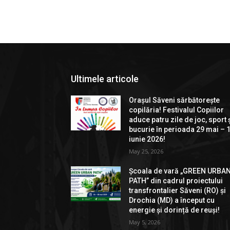
Ultimele articole
Orașul Săveni sărbătorește
copilăria! Festivalul Copiilor
aduce patru zile de joc, sport 
bucurie în perioada 29 mai – 
iunie 2026!
May 25, 2026
Școala de vară „GREEN URBA
PATH” din cadrul proiectului
transfrontalier Săveni (RO) și
Drochia (MD) a început cu
energie și dorință de reuși!
May 5, 2026