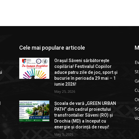
Cele mai populare articole
M
Orașul Săveni sărbătorește
E
copilăria! Festivalul Copiilor
St
și
aduce patru zile de joc, sport și
1
bucurie în perioada 29 mai – 1
GA
iunie 2026!
Cu
May 25, 2026
Or
N
Școala de vară „GREEN URBAN
So
PATH” din cadrul proiectului
transfrontalier Săveni (RO) și
Vo
Drochia (MD) a început cu
energie și dorință de reuși!
May 5, 2026