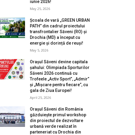
iunie 2026!
May 25, 2026
Școala de vară „GREEN URBAN
PATH” din cadrul proiectului
transfrontalier Săveni (RO) și
Drochia (MD) a început cu
energie și dorință de reuși!
May 5, 2026
Orașul Săveni devine capitala
șahului: Olimpiada Sporturilor
Săveni 2026 continuă cu
Trofeele „Activ Sport”, „Admir”
și „Mișcare pentru fiecare”, cu
gala de Ziua Europei!
April 25, 2026
Orașul Săveni din România
găzduiește primul workshop
din proiectul de dezvoltare
urbană verde realizat în
parteneriat cu Drochia din