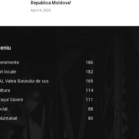
Republica Moldova!
April 4, 2026
eniu
venimente
186
iri locale
182
L Valea Baseului de sus
169
ltura
114
așul Săveni
111
cial
88
luntariat
80