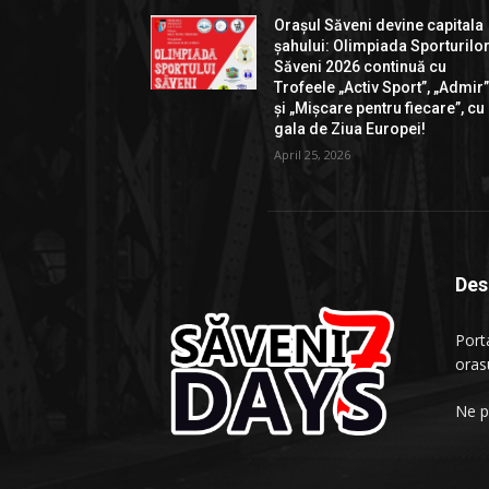
Orașul Săveni devine capitala
șahului: Olimpiada Sporturilo
Săveni 2026 continuă cu
Trofeele „Activ Sport”, „Admir
și „Mișcare pentru fiecare”, cu
gala de Ziua Europei!
April 25, 2026
Des
Porta
oras
Ne p