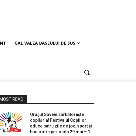
ANT
GAL VALEA BASEULUI DE SUS
MOST READ
Orașul Săveni sărbătorește
copilăria! Festivalul Copiilor
aduce patru zile de joc, sport și
bucurie în perioada 29 mai – 1