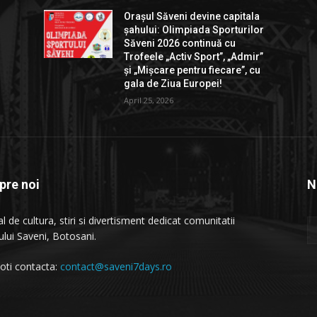
Orașul Săveni devine capitala
r
șahului: Olimpiada Sporturilor
Săveni 2026 continuă cu
”
Trofeele „Activ Sport”, „Admir”
și „Mișcare pentru fiecare”, cu
gala de Ziua Europei!
April 25, 2026
pre noi
N
l de cultura, stiri si divertisment dedicat comunitatii
ului Saveni, Botosani.
oti contacta:
contact@saveni7days.ro