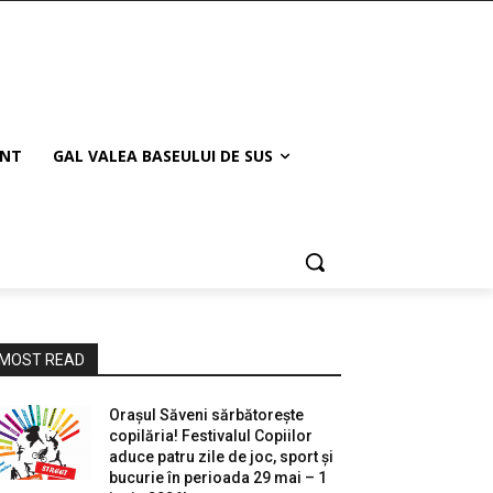
ANT
GAL VALEA BASEULUI DE SUS
MOST READ
Orașul Săveni sărbătorește
copilăria! Festivalul Copiilor
aduce patru zile de joc, sport și
bucurie în perioada 29 mai – 1