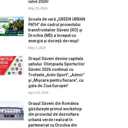
iunie 2026!
May 25, 2026
Școala de vară „GREEN URBAN
PATH” din cadrul proiectului
transfrontalier Săveni (RO) și
Drochia (MD) a început cu
energie și dorință de reuși!
May 5, 2026
Orașul Săveni devine capitala
șahului: Olimpiada Sporturilor
Săveni 2026 continuă cu
Trofeele „Activ Sport”, „Admir”
și „Mișcare pentru fiecare”, cu
gala de Ziua Europei!
April 25, 2026
Orașul Săveni din România
găzduiește primul workshop
din proiectul de dezvoltare
urbană verde realizat în
parteneriat cu Drochia din