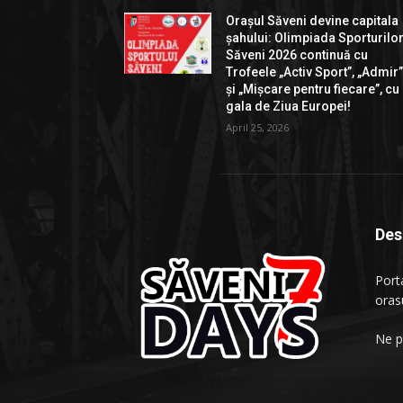
Orașul Săveni devine capitala
șahului: Olimpiada Sporturilo
Săveni 2026 continuă cu
Trofeele „Activ Sport”, „Admir
și „Mișcare pentru fiecare”, cu
gala de Ziua Europei!
April 25, 2026
Des
Porta
oras
Ne p