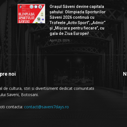
Orașul Săveni devine capitala
r
șahului: Olimpiada Sporturilor
Săveni 2026 continuă cu
”
Trofeele „Activ Sport”, „Admir”
și „Mișcare pentru fiecare”, cu
gala de Ziua Europei!
April 25, 2026
pre noi
N
l de cultura, stiri si divertisment dedicat comunitatii
ului Saveni, Botosani.
oti contacta:
contact@saveni7days.ro