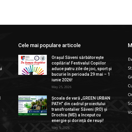
Cele mai populare articole
M
Orașul Săveni sărbătorește
E
copilăria! Festivalul Copiilor
St
și
aduce patru zile de joc, sport și
1
bucurie în perioada 29 mai – 1
GA
iunie 2026!
Cu
May 25, 2026
Or
N
Școala de vară „GREEN URBAN
So
PATH” din cadrul proiectului
transfrontalier Săveni (RO) și
Vo
Drochia (MD) a început cu
energie și dorință de reuși!
May 5, 2026