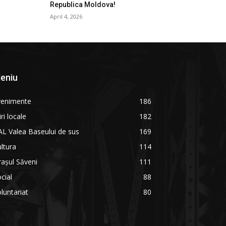
Republica Moldova!
April 4, 2026
eniu
venimente
186
iri locale
182
L Valea Baseului de sus
169
ltura
114
așul Săveni
111
cial
88
luntariat
80