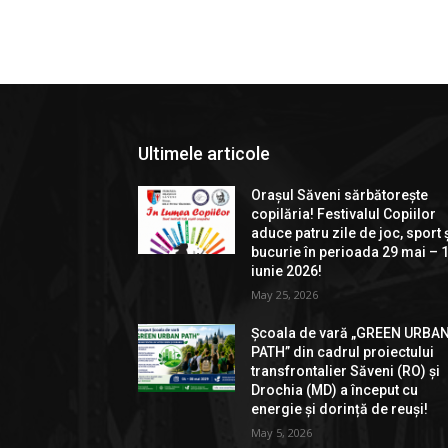
Ultimele articole
Orașul Săveni sărbătorește
copilăria! Festivalul Copiilor
aduce patru zile de joc, sport 
bucurie în perioada 29 mai – 
iunie 2026!
May 25, 2026
Școala de vară „GREEN URBA
PATH” din cadrul proiectului
transfrontalier Săveni (RO) și
Drochia (MD) a început cu
energie și dorință de reuși!
May 5, 2026