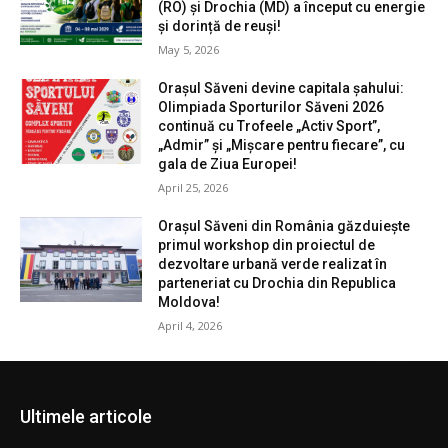
(RO) și Drochia (MD) a început cu energie
și dorință de reuși!
May 5, 2026
Orașul Săveni devine capitala șahului:
Olimpiada Sporturilor Săveni 2026
continuă cu Trofeele „Activ Sport”,
„Admir” și „Mișcare pentru fiecare”, cu
gala de Ziua Europei!
April 25, 2026
Orașul Săveni din România găzduiește
primul workshop din proiectul de
dezvoltare urbană verde realizat în
parteneriat cu Drochia din Republica
Moldova!
April 4, 2026
Ultimele articole