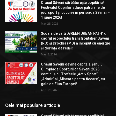
Orașul Săveni sărbătorește copilăria!
Festivalul Copiilor aduce patru zile de
joc, sport și bucurie în perioada 29 mai –
1 iunie 2026!
May 25, 2026
Școala de vară „GREEN URBAN PATH” din
cadrul proiectului transfrontalier Săveni
(RO) și Drochia (MD) a început cu energie
și dorință de reuși!
May 5, 2026
Orașul Săveni devine capitala șahului:
Olimpiada Sporturilor Săveni 2026
continuă cu Trofeele „Activ Sport”,
„Admir” și „Mișcare pentru fiecare”, cu
gala de Ziua Europei!
April 25, 2026
Cele mai populare articole
Orașul Săveni sărbătorește copilăria!