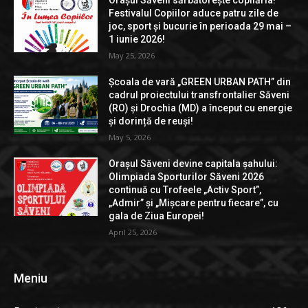
Festivalul Copiilor aduce patru zile de
joc, sport și bucurie în perioada 29 mai –
1 iunie 2026!
May 25, 2026
Școala de vară „GREEN URBAN PATH” din
cadrul proiectului transfrontalier Săveni
(RO) și Drochia (MD) a început cu energie
și dorință de reuși!
May 5, 2026
Orașul Săveni devine capitala șahului:
Olimpiada Sporturilor Săveni 2026
continuă cu Trofeele „Activ Sport”,
„Admir” și „Mișcare pentru fiecare”, cu
gala de Ziua Europei!
April 25, 2026
Meniu